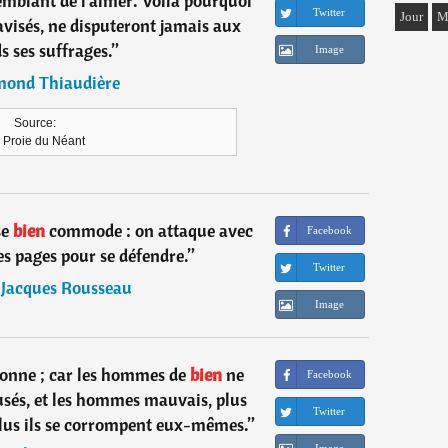
emblant de l'aimer. Voilà pourquoi
Twitter
Jour
M
 avisés, ne disputeront jamais aux
s ses suffrages.
”
Image
ond Thiaudière
Source:
 Proie du Néant
se
bien
commode : on attaque avec
Facebook
es pages pour se défendre.
”
Twitter
-Jacques Rousseau
Image
rsonne ; car les hommes de
bien
ne
Facebook
ousés, et les hommes mauvais, plus
Twitter
plus ils se corrompent eux-mêmes.
”