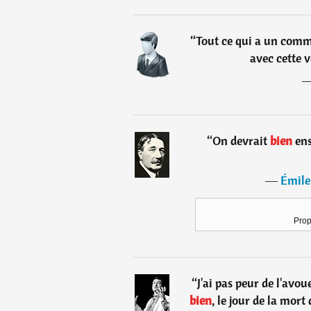
“
Tout ce qui a un comm
avec cette v
“
On devrait
bien
ens
―
Émile
Prop
“
J'ai pas peur de l'avou
bien
, le jour de la mor