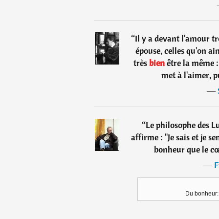
“
Il y a devant l'amour tr
épouse, celles qu'on aim
très
bien
être la même :
met à l'aimer, p
―
“
Le philosophe des L
affirme : "Je sais et je s
bonheur que le cœ
―
F
Du bonheur: