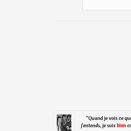
“
Quand je vois ce que
j'entends, je suis
bien
co