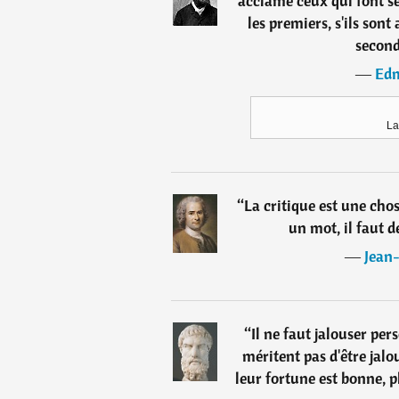
acclame ceux qui font s
les premiers, s'ils sont
second
―
Edm
La
“
La critique est une cho
un mot, il faut d
―
Jean
“
Il ne faut jalouser pe
méritent pas d'être jal
leur fortune est bonne, 