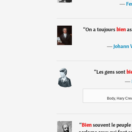
―
Fe
“
On a toujours
bien
as
―
Johann 
“
Les gens sont
bi
―
Body, Hary Crew
“
Bien
souvent le peuple 