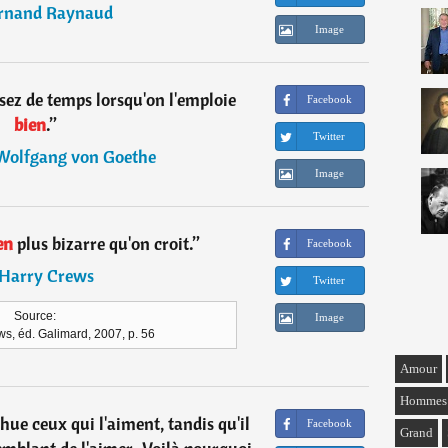
rnand Raynaud
Image
sez de temps lorsqu'on l'emploie
Facebook
bien
.
”
Twitter
Wolfgang von Goethe
Image
en
plus bizarre qu'on croit.
”
Facebook
Harry Crews
Twitter
Source:
Image
s, éd. Galimard, 2007, p. 56
Amour
Hommes
hue ceux qui l'aiment, tandis qu'il
Facebook
Grand