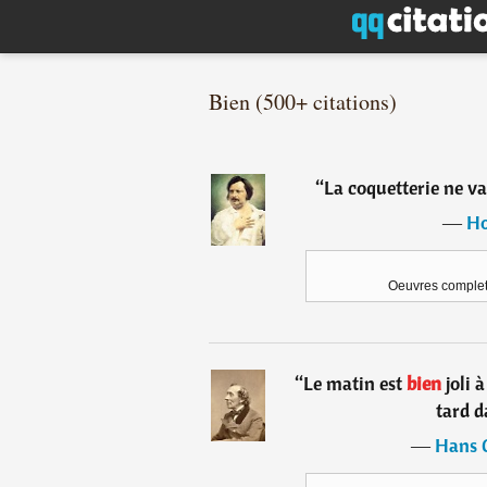
Bien (500+ citations)
“
La coquetterie ne v
―
Ho
Oeuvres complet
“
Le matin est
bien
joli à
tard d
―
Hans 