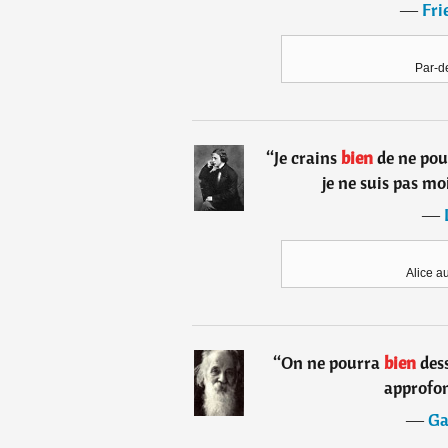
―
Fri
Par-de
“
Je crains
bien
de ne pou
je ne suis pas m
―
Alice a
“
On ne pourra
bien
dess
approfon
―
Ga