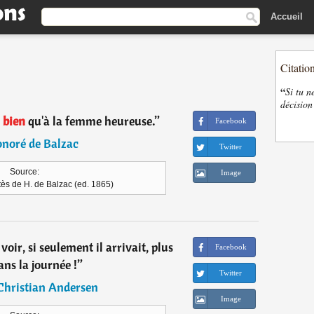
Accueil
Citatio
“
Si tu n
décision
a
bien
qu'à la femme heureuse.
”
Facebook
noré de Balzac
Twitter
Source:
Image
ès de H. de Balzac (ed. 1865)
 voir, si seulement il arrivait, plus
Facebook
ans la journée !
”
Twitter
Christian Andersen
Image