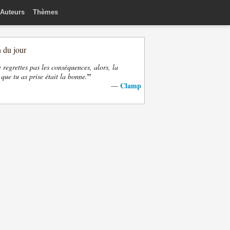
Auteurs
Thèmes
n du jour
e regrettes pas les conséquences, alors, la
”
 que tu as prise était la bonne.
Clamp
—