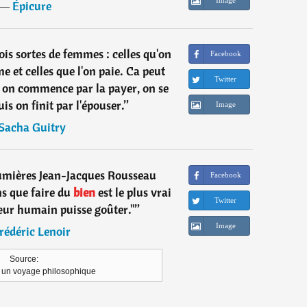
Image
―
Épicure
ois sortes de femmes : celles qu'on
Facebook
e et celles que l'on paie. Ca peut
Twitter
 on commence par la payer, on se
uis on finit par l'épouser.
”
Image
Sacha Guitry
umières Jean-Jacques Rousseau
Facebook
ens que faire du
bien
est le plus vrai
Twitter
ur humain puisse goûter."
”
Image
rédéric Lenoir
Source:
 un voyage philosophique