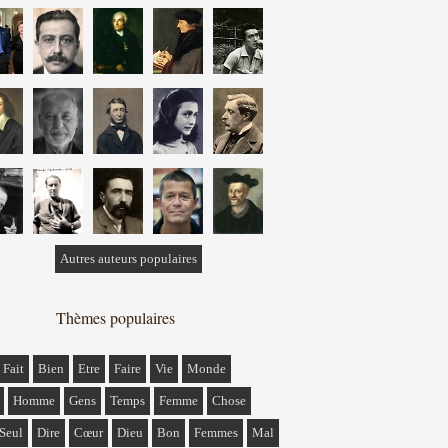
Autres auteurs populaires
Thèmes populaires
Fait
Bien
Etre
Faire
Vie
Monde
Homme
Gens
Temps
Femme
Chose
Seul
Dire
Cœur
Dieu
Bon
Femmes
Mal