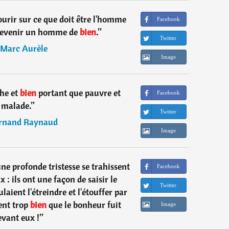
scourir sur ce que doit être l'homme
Facebook
devenir un homme de
bien
.
”
Twitter
Marc Aurèle
Image
che et
bien
portant que pauvre et
Facebook
malade.
”
Twitter
rnand Raynaud
Image
ne profonde tristesse se trahissent
Facebook
x : ils ont une façon de saisir le
Twitter
aient l'étreindre et l'étouffer par
vent trop
bien
que le bonheur fuit
Image
evant eux !
”