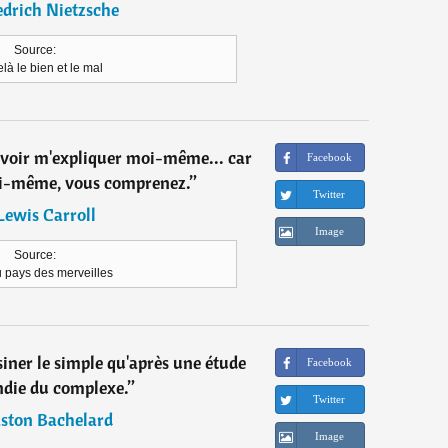
edrich Nietzsche
Source:
là le bien et le mal
voir m'expliquer moi-même... car
Facebook
oi-même, vous comprenez.
”
Twitter
Lewis Carroll
Image
Source:
u pays des merveilles
iner le simple qu'après une étude
Facebook
die du complexe.
”
Twitter
ston Bachelard
Image