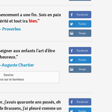
encement a une fin. Sois en paix
Facebook
érité et tout ira
bien
.
”
Twitter
―
Proverbes
Image
eigner aux enfants l'art d'être
Facebook
heureux.
”
Twitter
-Auguste Chartier
Image
Source:
os sur le bonheur
er, j'avais quarante ans passés, eh
Facebook
t de Brassens, j'ai pleuré comme un
Twitter