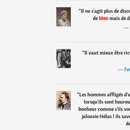
“
Il ne s'agit plus de di
de
bien
mais de 
―
“
Il vaut mieux être ri
―
Fe
“
Les hommes affligés d'u
lorsqu'ils sont heureu
bonheur comme s'ils voul
jalousie Hélas ! ils sa
d