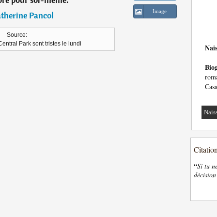
Image
therine Pancol
Source:
entral Park sont tristes le lundi
Nai
Bio
roma
Casa
Nais
Citatio
“
Si tu n
décision