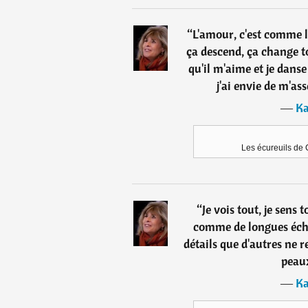
“
L'amour, c'est comme 
ça descend, ça change to
qu'il m'aime et je danse 
j'ai envie de m'ass
―
Ka
Les écureuils de C
“
Je vois tout, je sens 
comme de longues écha
détails que d'autres ne 
peaux
―
Ka