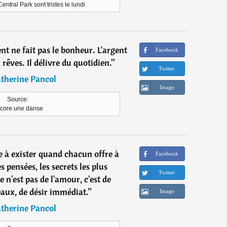
entral Park sont tristes le lundi
ent ne fait pas le bonheur. L'argent
Facebook
rêves. Il délivre du quotidien.
”
Twitter
therine Pancol
Image
Source:
core une danse
 exister quand chacun offre à
Facebook
es pensées, les secrets les plus
Twitter
e n'est pas de l'amour, c'est de
eaux, de désir immédiat.
”
Image
therine Pancol