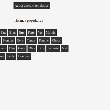
Autres auteurs populaires
Thèmes populaires
Fait
Bien
Etre
Faire
Vie
Monde
Homme
Gens
Temps
Femme
Chose
Seul
Dire
Cœur
Dieu
Bon
Femmes
Mal
ort
Seule
Bonheur