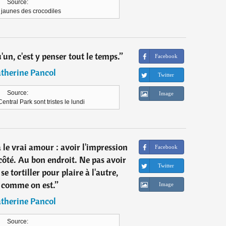
Source:
 jaunes des crocodiles
un, c'est y penser tout le temps.
”
Facebook
therine Pancol
Twitter
Source:
Image
entral Park sont tristes le lundi
ça le vrai amour : avoir l'impression
Facebook
 côté. Au bon endroit. Ne pas avoir
Twitter
se tortiller pour plaire à l'autre,
r comme on est.
”
Image
therine Pancol
Source: