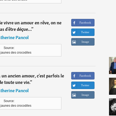
de vivre un amour en rêve, on ne
Facebook
as d'être déçue...
”
Twitter
therine Pancol
Image
Source:
 jaunes des crocodiles
à un ancien amour, c'est parfois le
Facebook
de toute une vie.
”
Twitter
therine Pancol
Image
Source:
 jaunes des crocodiles