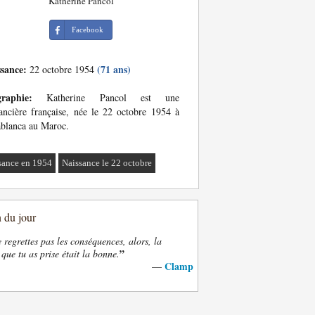
Katherine Pancol
Facebook
ssance:
(71 ans)
22 octobre 1954
graphie:
Katherine Pancol est une
ncière française, née le 22 octobre 1954 à
blanca au Maroc.
sance en 1954
Naissance le 22 octobre
n du jour
e regrettes pas les conséquences, alors, la
”
 que tu as prise était la bonne.
Clamp
—