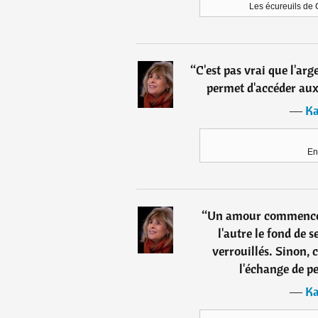
Les écureuils de C
“
C'est pas vrai que l'arg
permet d'accéder aux 
―
Ka
En
“
Un amour commence à
l'autre le fond de s
verrouillés. Sinon, c
l'échange de p
―
Ka