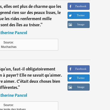
, elles ont plus de charme que les
Facebook
prend rien sur des peaux lisses, le
Twitter
que les rides renferment mille
sont des îles au trésor.
”
Image
therine Pancol
Source:
Muchachas
qu'un, faut-il obligatoirement
Facebook
n à payer? Elle ne savait qu'aimer.
Twitter
ire aimer. C'était deux choses bien
ifférentes.
”
Image
therine Pancol
Source:
se lente des tortues