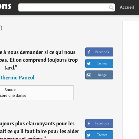
Accueil
)
e à nous demander si ce qui nous
Facebook
 pas. Et on comprend toujours trop
Twitter
tard.
”
Image
therine Pancol
Source:
core une danse
ujours plus clairvoyants pour les
Facebook
it ce qu'il faut faire pour les aider
Twitter
nore pour soi-même.
”