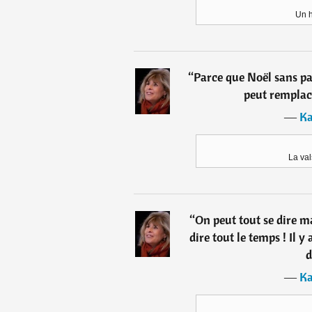
Un 
“
Parce que Noël sans pa
peut remplac
―
Ka
La val
“
On peut tout se dire ma
dire tout le temps ! Il y
d
―
Ka