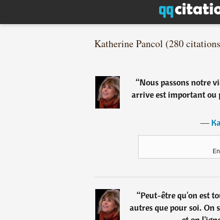
Katherine Pancol (280 citations
“
Nous passons notre vi
arrive est important ou
―
Ka
En
“
Peut-être qu'on est to
autres que pour soi. On sa
et on l'ig