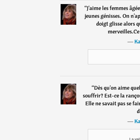
“
J'aime les femmes âgées
jeunes génisses. On n'ap
doigt glisse alors 
merveilles.Ce 
―
Ka
“
Dès qu'on aime quel
souffrir? Est-ce la ranço
Elle ne savait pas se fa
d
―
Ka
La val