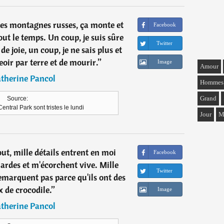
les montagnes russes, ça monte et
Facebook
ut le temps. Un coup, je suis sûre
Twitter
de joie, un coup, je ne sais plus et
eoir par terre et de mourir.
”
Image
Amour
therine Pancol
Hommes
Grand
Source:
entral Park sont tristes le lundi
Jour
M
tout, mille détails entrent en moi
Facebook
rdes et m'écorchent vive. Mille
Twitter
remarquent pas parce qu'ils ont des
 de crocodile.
”
Image
therine Pancol