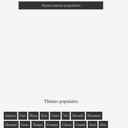
Autres auteurs populaires
Thèmes populaires
Amour
Fait
Bien
Etre
Faire
Vie
Monde
Hommes
Homme
Gens
Temps
Femme
Chose
Grand
Seul
Dire