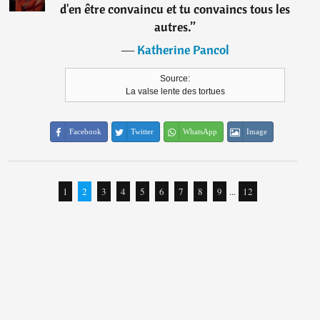
d'en être convaincu et tu convaincs tous les
autres.
”
―
Katherine Pancol
Source:
La valse lente des tortues
Facebook
Twitter
WhatsApp
Image
1
2
3
4
5
6
7
8
9
...
12