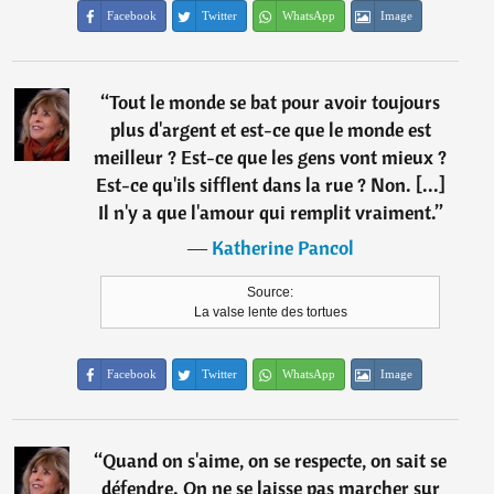
Facebook
Twitter
WhatsApp
Image
“
Tout le monde se bat pour avoir toujours
plus d'argent et est-ce que le monde est
meilleur ? Est-ce que les gens vont mieux ?
Est-ce qu'ils sifflent dans la rue ? Non. [...]
Il n'y a que l'amour qui remplit vraiment.
”
―
Katherine Pancol
Source:
La valse lente des tortues
Facebook
Twitter
WhatsApp
Image
“
Quand on s'aime, on se respecte, on sait se
défendre. On ne se laisse pas marcher sur