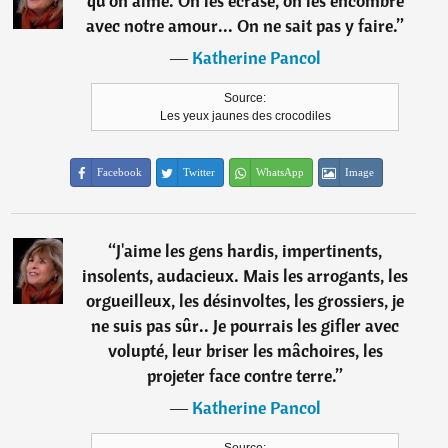
qu'on aime. On les écrase, on les encombre
avec notre amour... On ne sait pas y faire.
”
―
Katherine Pancol
Source:
Les yeux jaunes des crocodiles
Facebook
Twitter
WhatsApp
Image
“
J'aime les gens hardis, impertinents,
insolents, audacieux. Mais les arrogants, les
orgueilleux, les désinvoltes, les grossiers, je
ne suis pas sûr.. Je pourrais les gifler avec
volupté, leur briser les mâchoires, les
projeter face contre terre.
”
―
Katherine Pancol