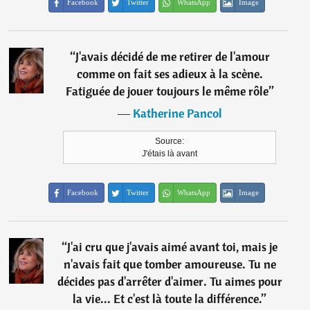
Facebook
Twitter
WhatsApp
Image
“
J'avais décidé de me retirer de l'amour
comme on fait ses adieux à la scène.
Fatiguée de jouer toujours le même rôle
”
―
Katherine Pancol
Source:
J'étais là avant
Facebook
Twitter
WhatsApp
Image
“
J'ai cru que j'avais aimé avant toi, mais je
n'avais fait que tomber amoureuse. Tu ne
décides pas d'arrêter d'aimer. Tu aimes pour
la vie... Et c'est là toute la différence.
”