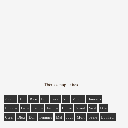
Thèmes populaires
Amour
Fait
Bien
Etre
Faire
Vie
Monde
Hommes
Homme
Gens
Temps
Femme
Chose
Grand
Seul
Dire
Cœur
Dieu
Bon
Femmes
Mal
Jour
Mort
Seule
Bonheur