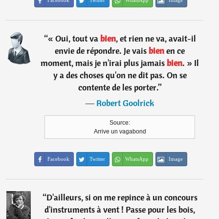
Facebook
Twitter
WhatsApp
Image
“
« Oui, tout va
bien
, et rien ne va, avait-il
envie de répondre. Je vais
bien
en ce
moment, mais je n'irai plus jamais
bien
. » Il
y a des choses qu'on ne dit pas. On se
contente de les porter.
”
―
Robert Goolrick
Source:
Arrive un vagabond
Facebook
Twitter
WhatsApp
Image
“
D'ailleurs, si on me repince à un concours
d'instruments à vent ! Passe pour les bois,