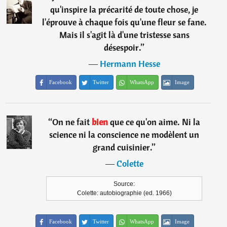
qu'inspire la précarité de toute chose, je
l'éprouve à chaque fois qu'une fleur se fane.
Mais il s'agit là d'une tristesse sans
désespoir.
”
―
Hermann Hesse
Facebook
Twitter
WhatsApp
Image
“
On ne fait
bien
que ce qu'on aime. Ni la
science ni la conscience ne modèlent un
grand cuisinier.
”
―
Colette
Source:
Colette: autobiographie (ed. 1966)
Facebook
Twitter
WhatsApp
Image