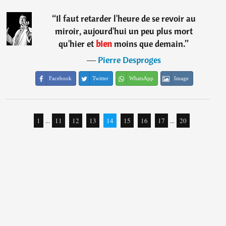
“
Il faut retarder l'heure de se revoir au
miroir, aujourd'hui un peu plus mort
qu'hier et
bien
moins que demain.
”
―
Pierre Desproges
Facebook
Twitter
WhatsApp
Image
1
...
11
12
13
14
15
16
17
...
20