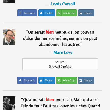
―
Lewis Carroll
Facebook
Twitter
WhatsApp
Image
“
On serait
bien
heureux si on pouvait
s'abandonner soi-même, comme on peut
abandonner les autres
”
―
Marc Levy
Source:
Si c'était à refaire
Facebook
Twitter
WhatsApp
Image
“
Qu'aimerait
bien
avoir l'air Mais qui a pas
l'air du tout Faut pas jouer les riches Quand