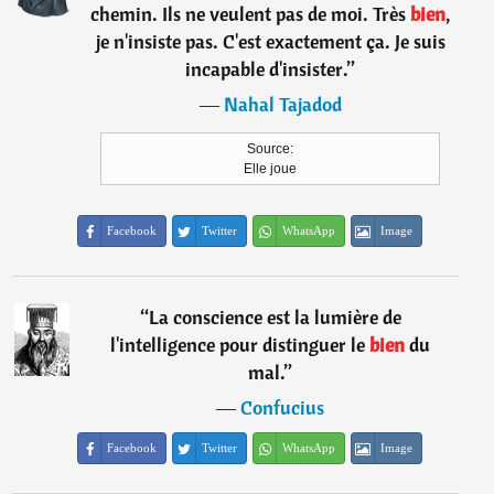
chemin. Ils ne veulent pas de moi. Très
bien
,
je n'insiste pas. C'est exactement ça. Je suis
incapable d'insister.
”
―
Nahal Tajadod
Source:
Elle joue
Facebook
Twitter
WhatsApp
Image
“
La conscience est la lumière de
l'intelligence pour distinguer le
bien
du
mal.
”
―
Confucius
Facebook
Twitter
WhatsApp
Image