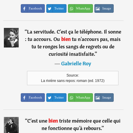
Facebook
Twitter
WhatsApp
Image
“
La servitude. C'est ça le téléphone. Il sonne
: tu accours. Ou
bien
tu n'accours pas, mais
tu te ronges les sangs de regrets ou de
curiosité insatisfaite.
”
―
Gabrielle Roy
Source:
La rivière sans repos: roman (ed. 1972)
Facebook
Twitter
WhatsApp
Image
“
C'est une
bien
triste mémoire que celle qui
ne fonctionne qu'à rebours.
”