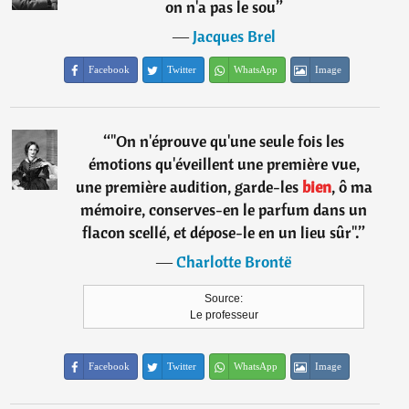
on n'a pas le sou
”
―
Jacques Brel
Facebook
Twitter
WhatsApp
Image
“
"On n'éprouve qu'une seule fois les
émotions qu'éveillent une première vue,
une première audition, garde-les
bien
, ô ma
mémoire, conserves-en le parfum dans un
flacon scellé, et dépose-le en un lieu sûr".
”
―
Charlotte Brontë
Source:
Le professeur
Facebook
Twitter
WhatsApp
Image