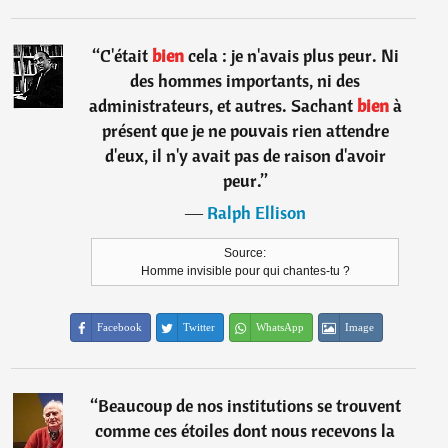
“
C'était
bien
cela : je n'avais plus peur. Ni
des hommes importants, ni des
administrateurs, et autres. Sachant
bien
à
présent que je ne pouvais rien attendre
d'eux, il n'y avait pas de raison d'avoir
peur.
”
―
Ralph Ellison
Source:
Homme invisible pour qui chantes-tu ?
Facebook
Twitter
WhatsApp
Image
“
Beaucoup de nos institutions se trouvent
comme ces étoiles dont nous recevons la