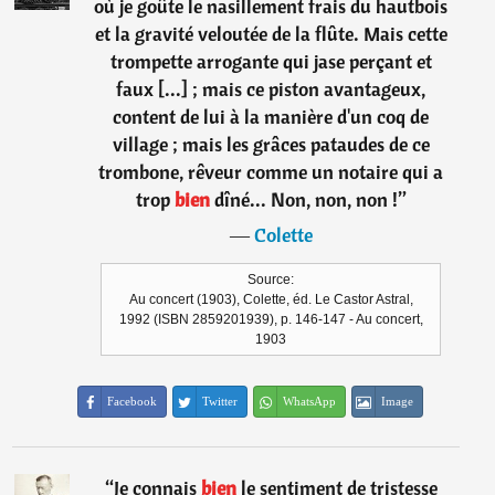
où je goûte le nasillement frais du hautbois
et la gravité veloutée de la flûte. Mais cette
trompette arrogante qui jase perçant et
faux [...] ; mais ce piston avantageux,
content de lui à la manière d'un coq de
village ; mais les grâces pataudes de ce
trombone, rêveur comme un notaire qui a
trop
bien
dîné... Non, non, non !
”
―
Colette
Source:
Au concert (1903), Colette, éd. Le Castor Astral,
1992 (ISBN 2859201939), p. 146-147 - Au concert,
1903
Facebook
Twitter
WhatsApp
Image
“
Je connais
bien
le sentiment de tristesse