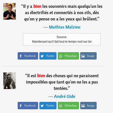
“
Il y a
bien
les souvenirs mais quelqu'un les
as électrifiés et connectés à nos cils, dès
qu'on y pense on a les yeux qui brûlent.
”
―
Mathias Malzieu
Source:
Maintenant qu'il fait tout le temps nuit sur toi
Facebook
Twitter
WhatsApp
Image
“
Il est
bien
des choses qui ne paraissent
impossibles que tant qu'on ne les a pas
tentées.
”
―
André Gide
Facebook
Twitter
WhatsApp
Image