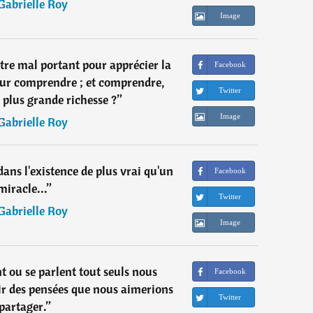
Gabrielle Roy
Image
être mal portant pour apprécier la
Facebook
 pour comprendre ; et comprendre,
Twitter
a plus grande richesse ?
”
Image
Gabrielle Roy
 dans l'existence de plus vrai qu'un
Facebook
miracle...
”
Twitter
Gabrielle Roy
Image
t ou se parlent tout seuls nous
Facebook
ir des pensées que nous aimerions
Twitter
partager.
”