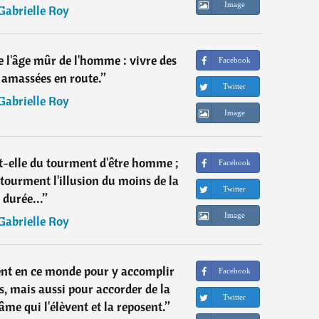
Image
Gabrielle Roy
le l'âge mûr de l'homme : vivre des
Facebook
 amassées en route.
”
Twitter
Gabrielle Roy
Image
t-elle du tourment d'être homme ;
Facebook
 tourment l'illusion du moins de la
Twitter
durée...
”
Image
Gabrielle Roy
nt en ce monde pour y accomplir
Facebook
s, mais aussi pour accorder de la
Twitter
âme qui l'élèvent et la reposent.
”