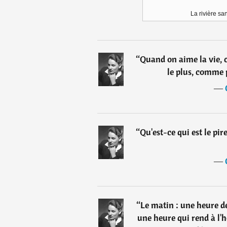
La rivière sa
“
Quand on aime la vie, 
le plus, comme 
―
“
Qu'est-ce qui est le pir
―
“
Le matin : une heure de
une heure qui rend à l'