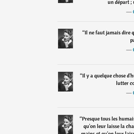
un départ ;
―
“
Il ne faut jamais dire 
pa
―
“
Il y a quelque chose d'
lutter c
―
“
Presque tous les humai
qu'on leur laisse la ch
mains et qu'on leur lais