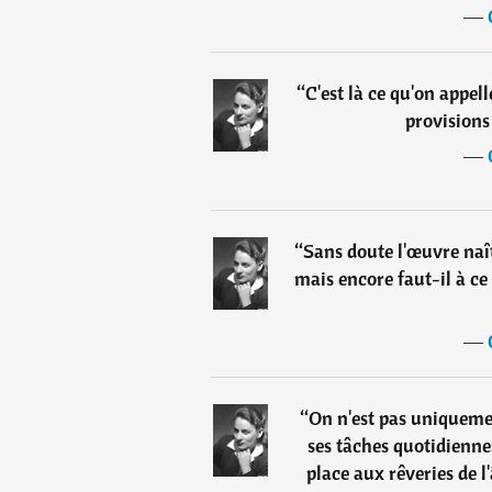
―
“
C'est là ce qu'on appel
provisions
―
“
Sans doute l'œuvre naî
mais encore faut-il à ce
―
“
On n'est pas uniqueme
ses tâches quotidienne
place aux rêveries de l'