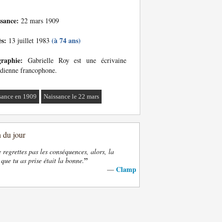
ssance:
22 mars 1909
ès:
(à 74 ans)
13 juillet 1983
graphie:
Gabrielle Roy est une écrivaine
dienne francophone.
sance en 1909
Naissance le 22 mars
n du jour
e regrettes pas les conséquences, alors, la
”
 que tu as prise était la bonne.
Clamp
—