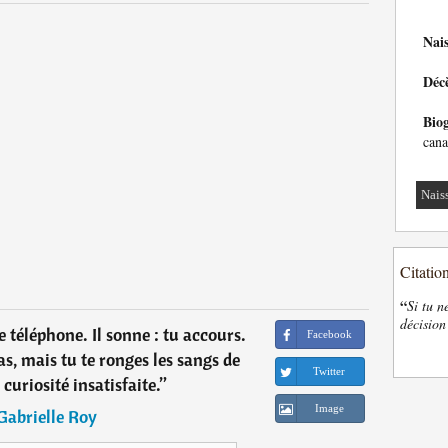
Nai
Déc
Bio
cana
Nais
Citatio
“
Si tu n
décision
le téléphone. Il sonne : tu accours.
Facebook
s, mais tu te ronges les sangs de
Twitter
 curiosité insatisfaite.
”
Image
Gabrielle Roy