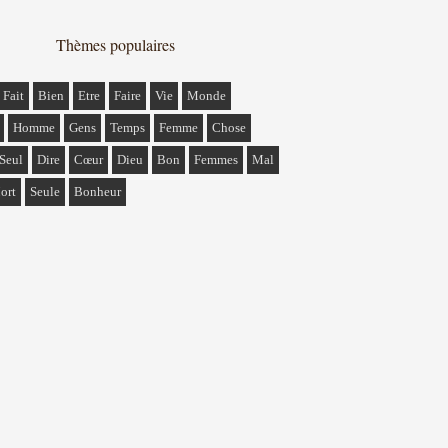
Thèmes populaires
Fait
Bien
Etre
Faire
Vie
Monde
Homme
Gens
Temps
Femme
Chose
Seul
Dire
Cœur
Dieu
Bon
Femmes
Mal
ort
Seule
Bonheur