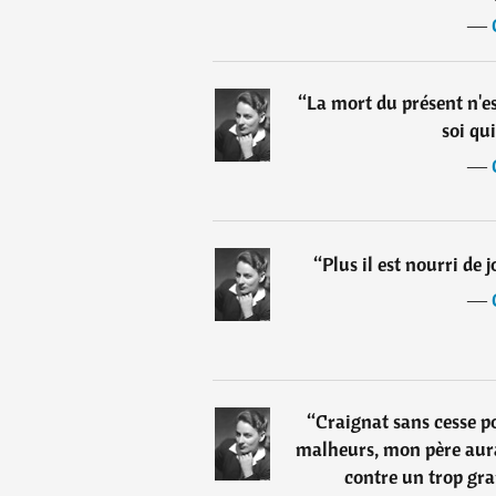
―
“
La mort du présent n'est
soi qui
―
“
Plus il est nourri de j
―
“
Craignat sans cesse po
malheurs, mon père aura
contre un trop gr