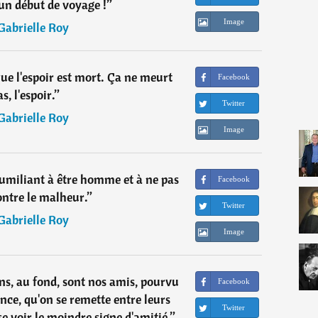
 un début de voyage !
”
Image
Gabrielle Roy
que l'espoir est mort. Ça ne meurt
Facebook
s, l'espoir.
”
Twitter
Gabrielle Roy
Image
humiliant à être homme et à ne pas
Facebook
ontre le malheur.
”
Twitter
Gabrielle Roy
Image
ns, au fond, sont nos amis, pourvu
Facebook
ance, qu'on se remette entre leurs
Twitter
se voir le moindre signe d'amitié.
”