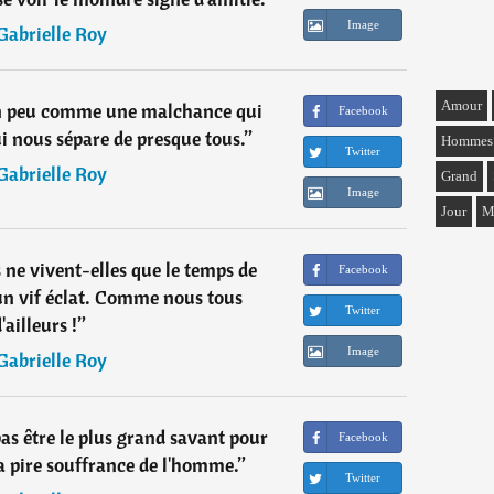
Image
Gabrielle Roy
Amour
un peu comme une malchance qui
Facebook
ui nous sépare de presque tous.
”
Hommes
Twitter
Gabrielle Roy
Grand
Image
Jour
M
s ne vivent-elles que le temps de
Facebook
'un vif éclat. Comme nous tous
Twitter
'ailleurs !
”
Image
Gabrielle Roy
t pas être le plus grand savant pour
Facebook
la pire souffrance de l'homme.
”
Twitter