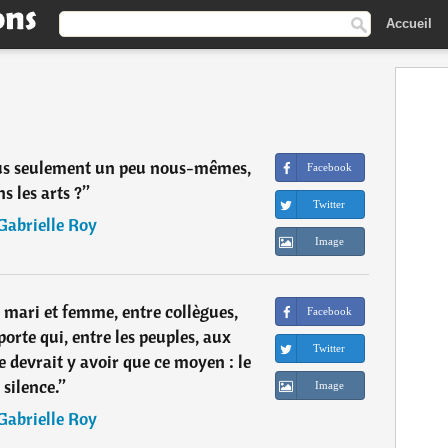
Accueil
us seulement un peu nous-mêmes,
Facebook
ns les arts ?
”
Twitter
Gabrielle Roy
Image
 mari et femme, entre collègues,
Facebook
orte qui, entre les peuples, aux
Twitter
e devrait y avoir que ce moyen : le
silence.
”
Image
Gabrielle Roy