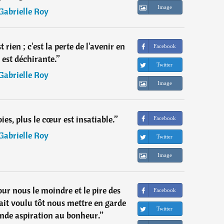
Image
Gabrielle Roy
 rien ; c'est la perte de l'avenir en
Facebook
 est déchirante.
”
Twitter
Gabrielle Roy
Image
oies, plus le cœur est insatiable.
”
Facebook
Gabrielle Roy
Twitter
Image
ur nous le moindre et le pire des
Facebook
it voulu tôt nous mettre en garde
Twitter
ande aspiration au bonheur.
”