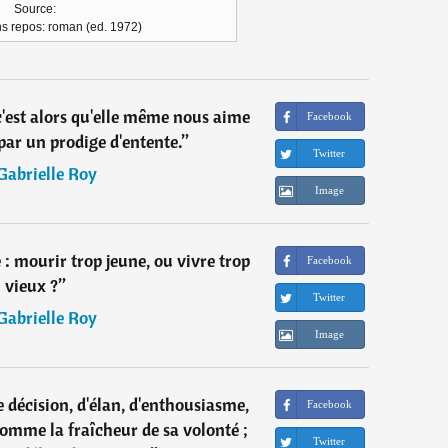
Source:
ns repos: roman (ed. 1972)
c'est alors qu'elle même nous aime
Facebook
par un prodige d'entente.
”
Twitter
Gabrielle Roy
Image
e : mourir trop jeune, ou vivre trop
Facebook
vieux ?
”
Twitter
Gabrielle Roy
Image
 décision, d'élan, d'enthousiasme,
Facebook
homme la fraîcheur de sa volonté ;
Twitter