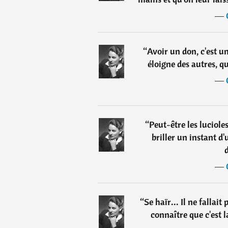
―
“
Avoir un don, c'est 
éloigne des autres, q
―
“
Peut-être les luciole
briller un instant d
d
―
“
Se haïr... Il ne fallai
connaître que c'est 