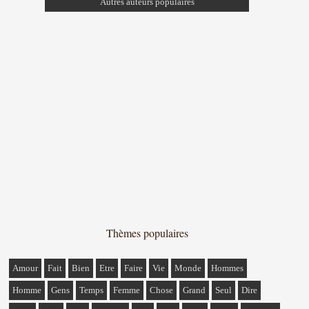
Autres auteurs populaires
Thèmes populaires
Amour
Fait
Bien
Etre
Faire
Vie
Monde
Hommes
Homme
Gens
Temps
Femme
Chose
Grand
Seul
Dire