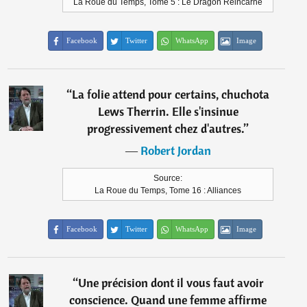
La Roue du Temps, Tome 5 : Le Dragon Réincarné
Facebook
Twitter
WhatsApp
Image
“
La folie attend pour certains, chuchota
Lews Therrin. Elle s'insinue
progressivement chez d'autres.
”
―
Robert Jordan
Source:
La Roue du Temps, Tome 16 : Alliances
Facebook
Twitter
WhatsApp
Image
“
Une précision dont il vous faut avoir
conscience. Quand une femme affirme