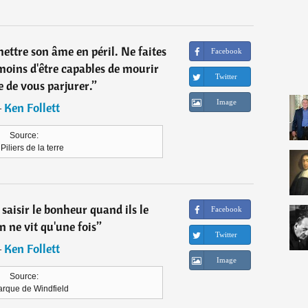
mettre son âme en péril. Ne faites
Facebook
moins d'être capables de mourir
Twitter
e de vous parjurer.
”
Image
―
Ken Follett
Source:
Piliers de la terre
saisir le bonheur quand ils le
Facebook
 ne vit qu'une fois
”
Twitter
―
Ken Follett
Image
Source:
rque de Windfield