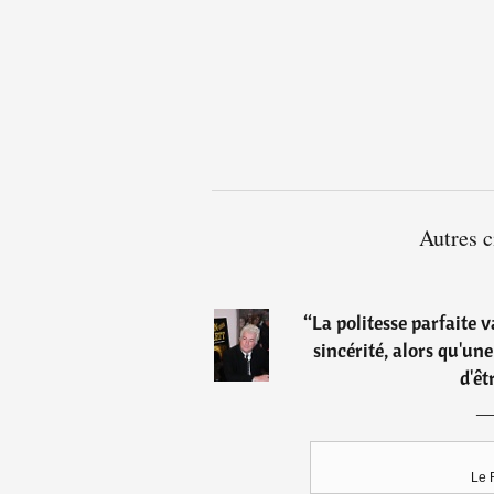
Autres c
“
La politesse parfaite 
sincérité, alors qu'un
d'êt
Le 