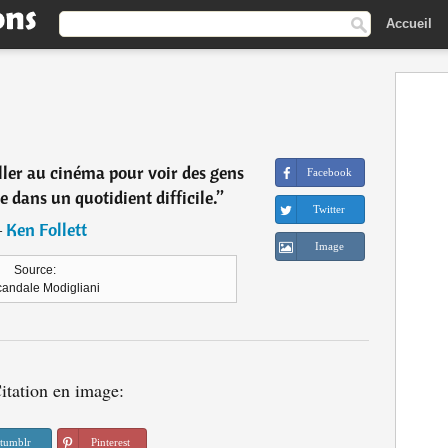
Accueil
ller au cinéma pour voir des gens
Facebook
e dans un quotidient difficile.
”
Twitter
―
Ken Follett
Image
Source:
andale Modigliani
itation en image:
tumblr
Pinterest