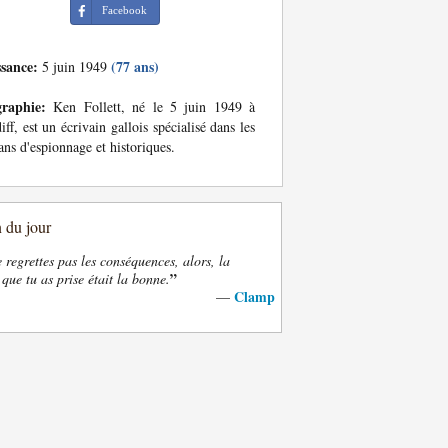
Facebook
ssance:
(77 ans)
5 juin 1949
graphie:
Ken Follett, né le 5 juin 1949 à
iff, est un écrivain gallois spécialisé dans les
ns d'espionnage et historiques.
n du jour
e regrettes pas les conséquences, alors, la
”
 que tu as prise était la bonne.
Clamp
—