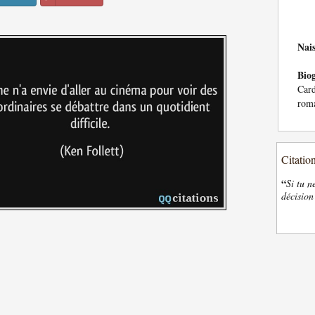
Nai
Bio
Card
roma
Citatio
“
Si tu n
décision