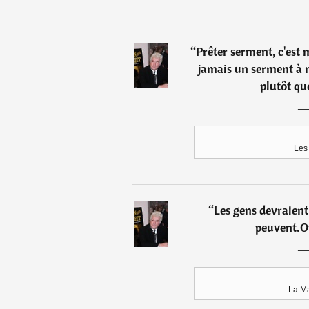
“
Prêter serment, c'est 
jamais un serment à 
plutôt qu
Les 
“
Les gens devraient 
peuvent.On
La Ma