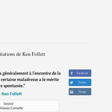
itations de Ken Follett
va généralement à l'encontre de la
Facebook
e certaine maladresse a le mérite
Twitter
re spontanée.
”
Image
―
Ken Follett
Source:
Réseau Corneille