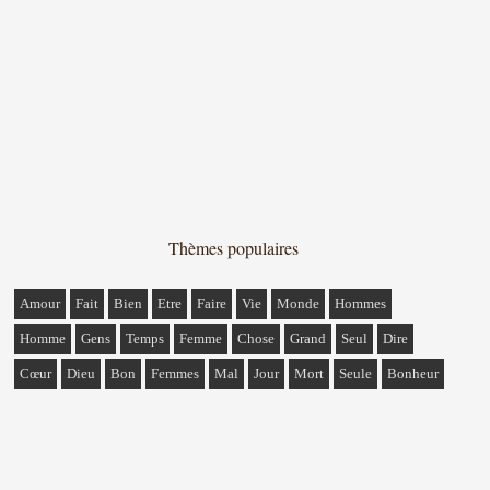
Thèmes populaires
Amour
Fait
Bien
Etre
Faire
Vie
Monde
Hommes
Homme
Gens
Temps
Femme
Chose
Grand
Seul
Dire
Cœur
Dieu
Bon
Femmes
Mal
Jour
Mort
Seule
Bonheur