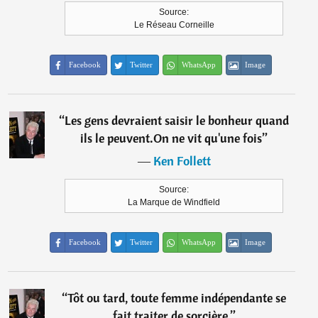
Source:
Le Réseau Corneille
Facebook
Twitter
WhatsApp
Image
“
Les gens devraient saisir le bonheur quand
ils le peuvent.On ne vit qu'une fois
”
―
Ken Follett
Source:
La Marque de Windfield
Facebook
Twitter
WhatsApp
Image
“
Tôt ou tard, toute femme indépendante se
fait traiter de sorcière.
”