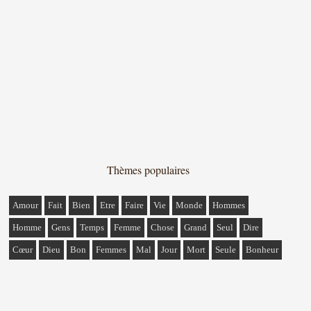
Thèmes populaires
Amour
Fait
Bien
Etre
Faire
Vie
Monde
Hommes
Homme
Gens
Temps
Femme
Chose
Grand
Seul
Dire
Cœur
Dieu
Bon
Femmes
Mal
Jour
Mort
Seule
Bonheur