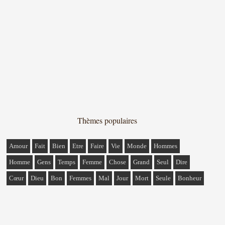
Thèmes populaires
Amour
Fait
Bien
Etre
Faire
Vie
Monde
Hommes
Homme
Gens
Temps
Femme
Chose
Grand
Seul
Dire
Cœur
Dieu
Bon
Femmes
Mal
Jour
Mort
Seule
Bonheur