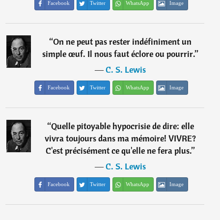
Facebook
Twitter
WhatsApp
Image
“
On ne peut pas rester indéfiniment un
simple œuf. Il nous faut éclore ou pourrir.
”
―
C. S. Lewis
Facebook
Twitter
WhatsApp
Image
“
Quelle pitoyable hypocrisie de dire: elle
vivra toujours dans ma mémoire! VIVRE?
C'est précisément ce qu'elle ne fera plus.
”
―
C. S. Lewis
Facebook
Twitter
WhatsApp
Image