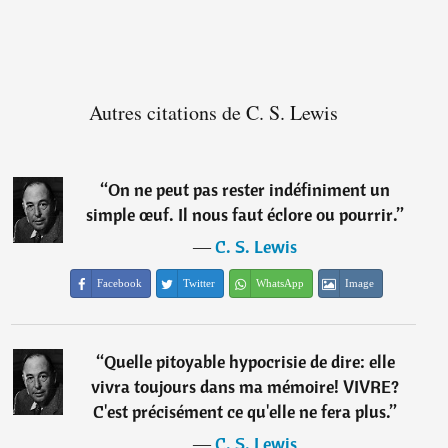
Autres citations de C. S. Lewis
“
On ne peut pas rester indéfiniment un
simple œuf. Il nous faut éclore ou pourrir.
”
―
C. S. Lewis
Facebook
Twitter
WhatsApp
Image
“
Quelle pitoyable hypocrisie de dire: elle
vivra toujours dans ma mémoire! VIVRE?
C'est précisément ce qu'elle ne fera plus.
”
―
C. S. Lewis