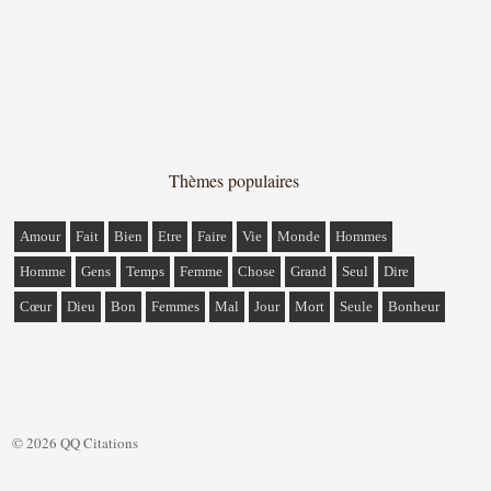
Thèmes populaires
Amour
Fait
Bien
Etre
Faire
Vie
Monde
Hommes
Homme
Gens
Temps
Femme
Chose
Grand
Seul
Dire
Cœur
Dieu
Bon
Femmes
Mal
Jour
Mort
Seule
Bonheur
© 2026 QQ Citations