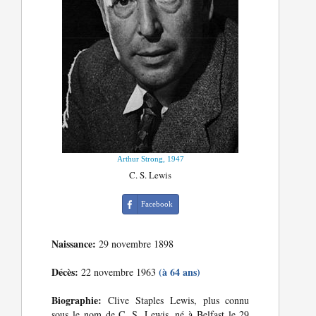
Arthur Strong, 1947
C. S. Lewis
Facebook
Naissance:
29 novembre 1898
Décès:
(à 64 ans)
22 novembre 1963
Biographie:
Clive Staples Lewis, plus connu
sous le nom de C. S. Lewis, né à Belfast le 29