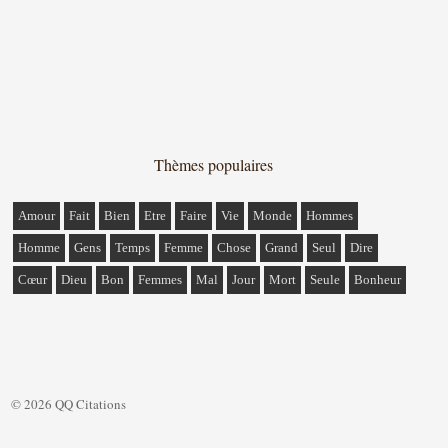
Thèmes populaires
Amour
Fait
Bien
Etre
Faire
Vie
Monde
Hommes
Homme
Gens
Temps
Femme
Chose
Grand
Seul
Dire
Cœur
Dieu
Bon
Femmes
Mal
Jour
Mort
Seule
Bonheur
© 2026 QQ Citations