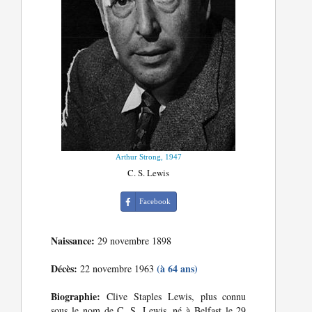
Arthur Strong, 1947
C. S. Lewis
Facebook
Naissance:
29 novembre 1898
Décès:
(à 64 ans)
22 novembre 1963
Biographie:
Clive Staples Lewis, plus connu
sous le nom de C. S. Lewis, né à Belfast le 29