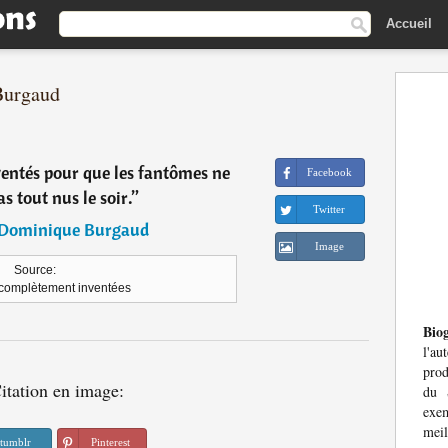
Accueil
Burgaud
ventés pour que les fantômes ne
Facebook
as tout nus le soir.
”
Twitter
-Dominique Burgaud
Image
Source:
 complètement inventées
Bio
l'au
prod
itation en image:
du 
exem
meil
tumblr
Pinterest