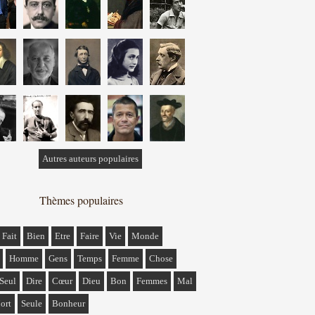
Autres auteurs populaires
Thèmes populaires
Fait
Bien
Etre
Faire
Vie
Monde
Homme
Gens
Temps
Femme
Chose
Seul
Dire
Cœur
Dieu
Bon
Femmes
Mal
ort
Seule
Bonheur