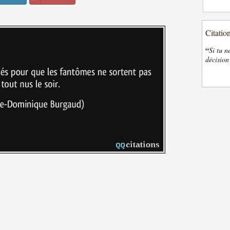
Citatio
“
Si tu n
décision