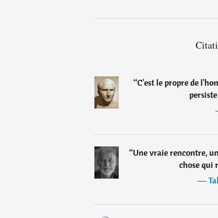
Citat
“
C'est le propre de l'ho
persiste
“
Une vraie rencontre, un
chose qui 
―
Ta