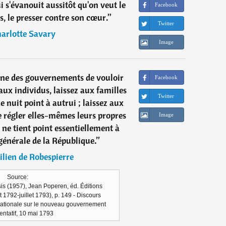
 s'évanouit aussitôt qu'on veut le
Facebook
ts, le presser contre son cœur.
”
Twitter
arlotte Savary
Image
ne des gouvernements de vouloir
Facebook
aux individus, laissez aux familles
Twitter
ne nuit point à autrui ; laissez aux
régler elles-mêmes leurs propres
Image
i ne tient point essentiellement à
générale de la République.
”
lien de Robespierre
Source:
is (1957), Jean Poperen, éd. Éditions
t 1792-juillet 1793), p. 149 - Discours
ationale sur le nouveau gouvernement
entatif, 10 mai 1793