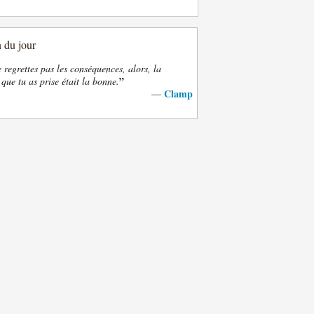
n du jour
e regrettes pas les conséquences, alors, la
”
 que tu as prise était la bonne.
Clamp
—