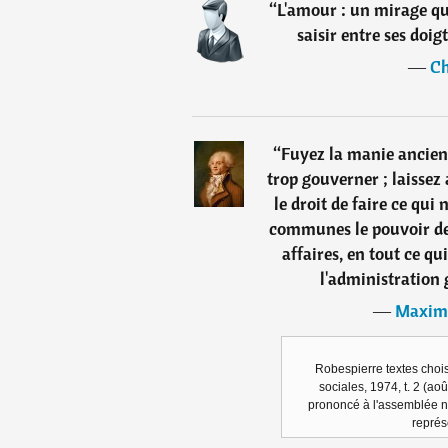
“
L'amour : un mirage qui
saisir entre ses doig
―
Ch
“
Fuyez la manie ancien
trop gouverner ; laissez 
le droit de faire ce qui 
communes le pouvoir de 
affaires, en tout ce qu
l'administration 
―
Maximi
Robespierre textes chois
sociales, 1974, t. 2 (aoû
prononcé à l'assemblée n
représ