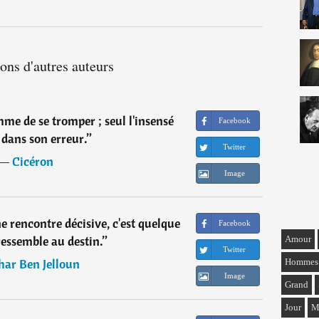
ions d'autres auteurs
mme de se tromper ; seul l'insensé
Facebook
 dans son erreur.
”
Twitter
―
Cicéron
Image
e rencontre décisive, c'est quelque
Facebook
ressemble au destin.
”
Amour
Twitter
har Ben Jelloun
Hommes
Image
Grand
Jour
M