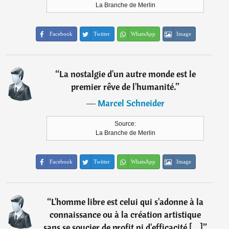
La Branche de Merlin
Facebook
Twitter
WhatsApp
Image
“
La nostalgie d'un autre monde est le
premier rêve de l'humanité.
”
―
Marcel Schneider
Source:
La Branche de Merlin
Facebook
Twitter
WhatsApp
Image
“
L'homme libre est celui qui s'adonne à la
connaissance ou à la création artistique
sans se soucier de profit ni d'efficacité [...]
”