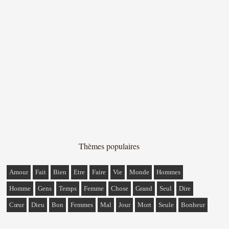
Thèmes populaires
Amour
Fait
Bien
Etre
Faire
Vie
Monde
Hommes
Homme
Gens
Temps
Femme
Chose
Grand
Seul
Dire
Cœur
Dieu
Bon
Femmes
Mal
Jour
Mort
Seule
Bonheur