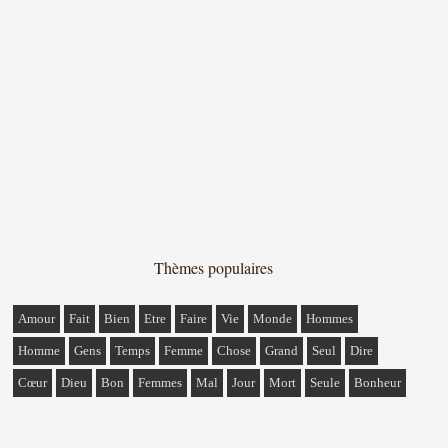
Thèmes populaires
Amour
Fait
Bien
Etre
Faire
Vie
Monde
Hommes
Homme
Gens
Temps
Femme
Chose
Grand
Seul
Dire
Cœur
Dieu
Bon
Femmes
Mal
Jour
Mort
Seule
Bonheur