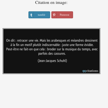
Citation en image:
tumblr
Pinterest