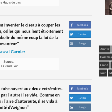
s Hauts du bas
ien inventer le ciseau à couper les
Facebook
les, celles qui nous lient étroitement
Twitter
abolir du même coup la loi de la
pesanteur
”
Image
Amour
ascal Garnier
Hommes
Source:
Grand
Le Grand Loin
Jour
M
e tube ouvert aux deux extrémités.
Facebook
, par l'autre il se vide. Comme on
Twitter
r l'aire d'autoroute, il se vida à
mité d'Avignon
”
Image