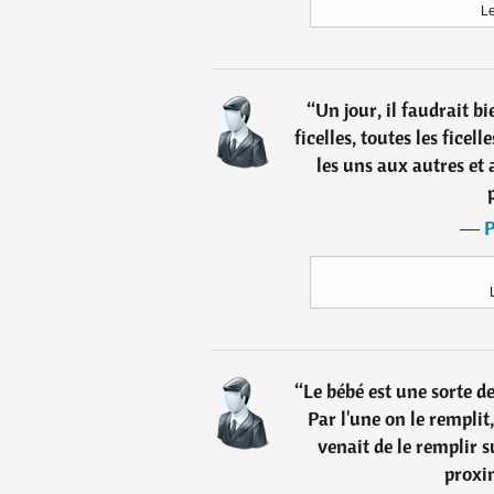
Le
“
Un jour, il faudrait b
ficelles, toutes les ficel
les uns aux autres et 
―
P
“
Le bébé est une sorte d
Par l'une on le remplit
venait de le remplir su
proxi