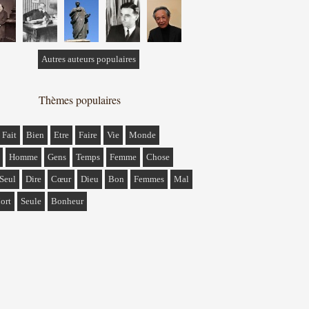
Autres auteurs populaires
Thèmes populaires
Fait
Bien
Etre
Faire
Vie
Monde
Homme
Gens
Temps
Femme
Chose
Seul
Dire
Cœur
Dieu
Bon
Femmes
Mal
ort
Seule
Bonheur