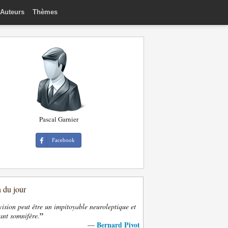
Auteurs
Thèmes
Pascal Garnier
Facebook
n du jour
vision peut être un impitoyable neuroleptique et
”
ant somnifère.
Bernard Pivot
—