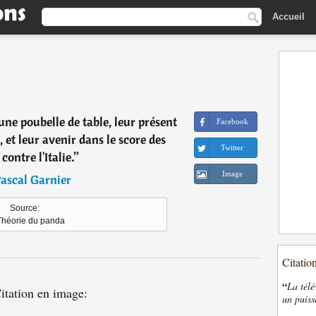
Accueil
une poubelle de table, leur présent
Facebook
, et leur avenir dans le score des
Twitter
contre l'Italie.
”
Image
ascal Garnier
Source:
Théorie du panda
Citatio
“
La télé
itation en image:
un puiss