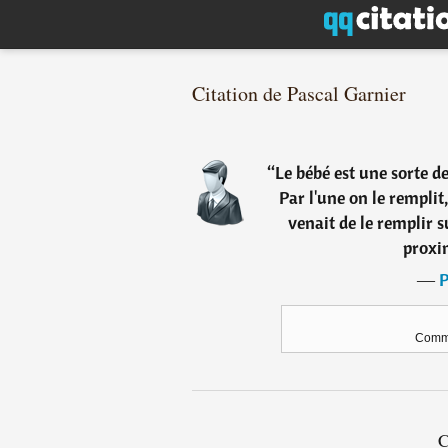
Citation de Pascal Garnier
“
Le bébé est une sorte d
Par l'une on le remplit
venait de le remplir su
proxi
―
P
Comme
C