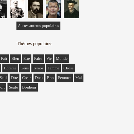
Autres auteurs populaires
Thèmes populaires
Fait
Bien
Etre
Faire
Vie
Monde
Homme
Gens
Temps
Femme
Chose
Seul
Dire
Cœur
Dieu
Bon
Femmes
Mal
ort
Seule
Bonheur