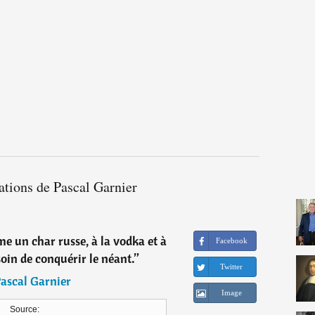
ations de Pascal Garnier
e un char russe, à la vodka et à
Facebook
soin de conquérir le néant.
”
Twitter
ascal Garnier
Image
Source: