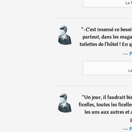
La 
“
-C'est insensé ce besoi
partout, dans les magas
toilettes de l'hôtel ! En 
―
P
Le
“
Un jour, il faudrait b
ficelles, toutes les ficel
les uns aux autres et 
―
P