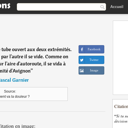
Accueil
e tube ouvert aux deux extrémités.
Facebook
, par l'autre il se vide. Comme on
Twitter
r l'aire d'autoroute, il se vida à
mité d'Avignon
”
Image
ascal Garnier
Source:
nt va la douleur ?
Citatio
“
Si tu n
décision
itation en image: