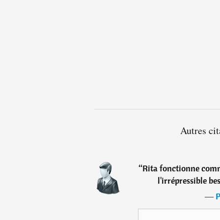
Autres cit
“
Rita fonctionne comm
l'irrépressible be
―
P