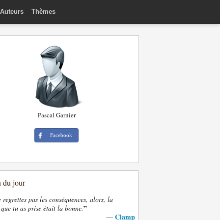
Auteurs
Thèmes
Pascal Garnier
Facebook
n du jour
e regrettes pas les conséquences, alors, la
”
 que tu as prise était la bonne.
Clamp
—