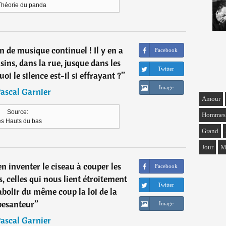
Théorie du panda
n de musique continuel ! Il y en a
Facebook
ins, dans la rue, jusque dans les
Twitter
quoi le silence est-il si effrayant ?
”
Image
ascal Garnier
Amour
Source:
Hommes
s Hauts du bas
Grand
Jour
M
ien inventer le ciseau à couper les
Facebook
les, celles qui nous lient étroitement
Twitter
abolir du même coup la loi de la
pesanteur
”
Image
ascal Garnier