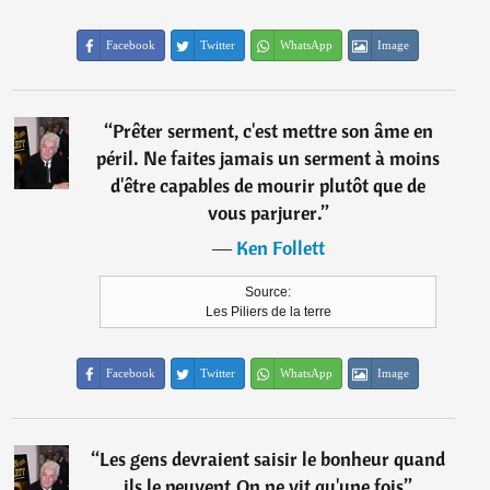
Facebook
Twitter
WhatsApp
Image
“
Prêter serment, c'est mettre son âme en
péril. Ne faites jamais un serment à moins
d'être capables de mourir plutôt que de
vous parjurer.
”
―
Ken Follett
Source:
Les Piliers de la terre
Facebook
Twitter
WhatsApp
Image
“
Les gens devraient saisir le bonheur quand
ils le peuvent.On ne vit qu'une fois
”