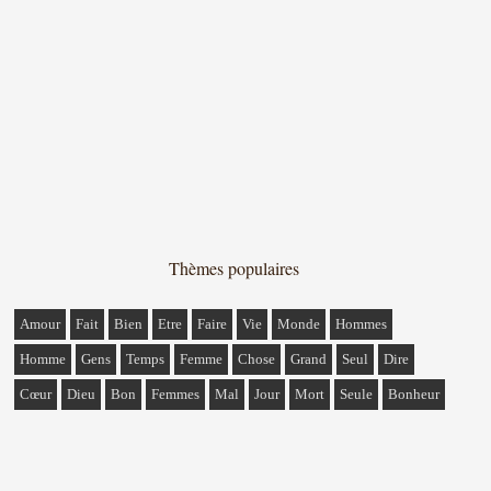
Thèmes populaires
Amour
Fait
Bien
Etre
Faire
Vie
Monde
Hommes
Homme
Gens
Temps
Femme
Chose
Grand
Seul
Dire
Cœur
Dieu
Bon
Femmes
Mal
Jour
Mort
Seule
Bonheur