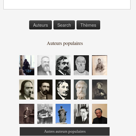
Auteurs
Search
Thèmes
Auteurs populaires
Autres auteurs populaires