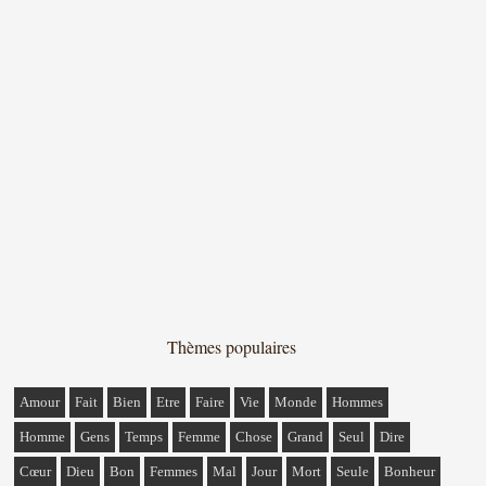
Thèmes populaires
Amour
Fait
Bien
Etre
Faire
Vie
Monde
Hommes
Homme
Gens
Temps
Femme
Chose
Grand
Seul
Dire
Cœur
Dieu
Bon
Femmes
Mal
Jour
Mort
Seule
Bonheur