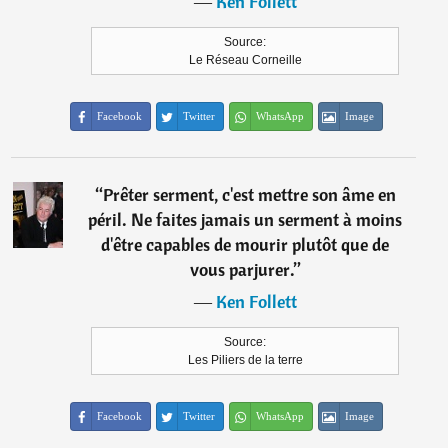
―
Ken Follett
Source:
Le Réseau Corneille
Facebook
Twitter
WhatsApp
Image
“
Prêter serment, c'est mettre son âme en
péril. Ne faites jamais un serment à moins
d'être capables de mourir plutôt que de
vous parjurer.
”
―
Ken Follett
Source:
Les Piliers de la terre
Facebook
Twitter
WhatsApp
Image