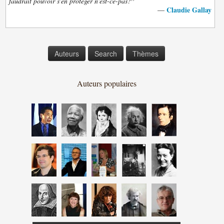
”
faudrait pouvoir s'en protéger n'est-ce-pas?
Claudie Gallay
—
Auteurs
Search
Thèmes
Auteurs populaires