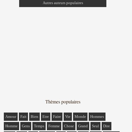
Autres auteurs populaires
Thèmes populaires
Amour
Fait
Bien
Etre
Faire
Vie
Monde
Hommes
Homme
Gens
Temps
Femme
Chose
Grand
Seul
Dire