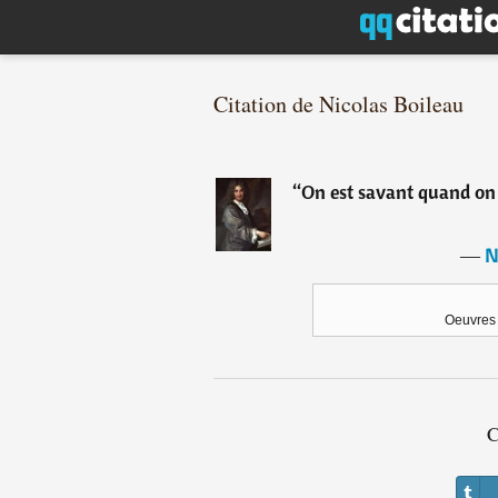
Citation de Nicolas Boileau
“
On est savant quand on b
―
N
Oeuvres 
C