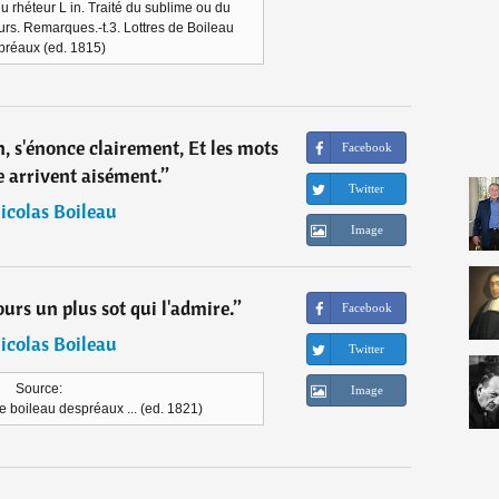
 rhéteur L in. Traité du sublime ou du
urs. Remarques.-t.3. Lottres de Boileau
réaux (ed. 1815)
n, s'énonce clairement, Et les mots
Facebook
e arrivent aisément.
”
Twitter
icolas Boileau
Image
urs un plus sot qui l'admire.
”
Facebook
icolas Boileau
Twitter
Source:
Image
 boileau despréaux ... (ed. 1821)