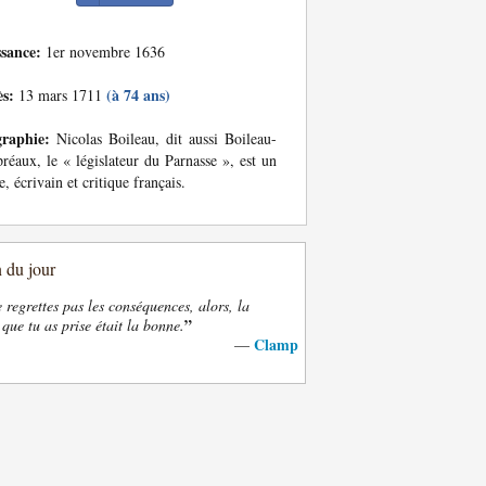
ssance:
1er novembre 1636
ès:
(à 74 ans)
13 mars 1711
graphie:
Nicolas Boileau, dit aussi Boileau-
réaux, le « législateur du Parnasse », est un
e, écrivain et critique français.
n du jour
e regrettes pas les conséquences, alors, la
”
 que tu as prise était la bonne.
Clamp
—