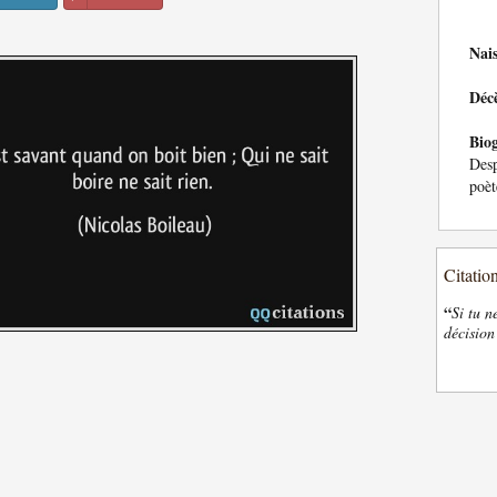
Nai
Déc
Bio
Desp
poèt
Citatio
“
Si tu n
décision