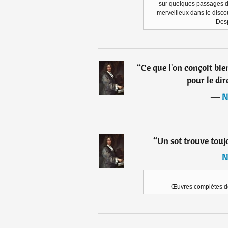
sur quelques passages du
merveilleux dans le disco
Desp
“
Ce que l'on conçoit bie
pour le dir
―
N
“
Un sot trouve toujo
―
N
Œuvres complètes de