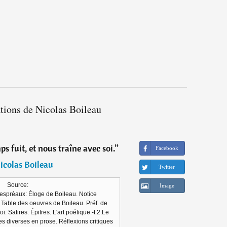
ations de Nicolas Boileau
s fuit, et nous traîne avec soi.
”
Facebook
icolas Boileau
Twitter
Source:
Image
espréaux: Éloge de Boileau. Notice
 Table des oeuvres de Boileau. Préf. de
oi. Satires. Épitres. L'art poétique.-t.2.Le
ces diverses en prose. Réflexions critiques