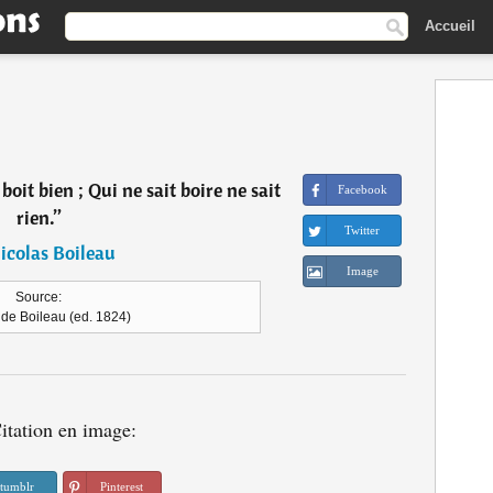
Accueil
oit bien ; Qui ne sait boire ne sait
Facebook
rien.
”
Twitter
icolas Boileau
Image
Source:
de Boileau (ed. 1824)
itation en image:
tumblr
Pinterest