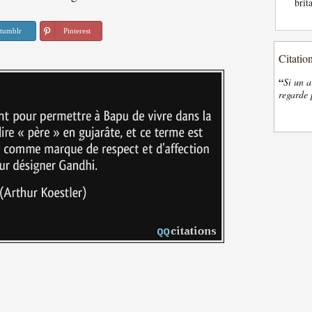
brit
tumblr
Pinterest
Citatio
“
Si un a
regarde 