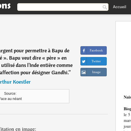
Accueil
'argent pour permettre à Bapu de
Facebook
é ». Bapu veut dire « père » en
Twitter
t utilisé dans l'Inde entière comme
'affection pour désigner Gandhi.
”
Image
rthur Koestler
Source:
Nai
Face au néant
Bio
le 5
mar
jour
itation en image: