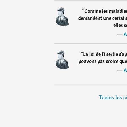
“
Comme les maladies 
demandent une certaine
elles 
―
A
“
La loi de l'inertie s'
pouvons pas croire que
―
A
Toutes les c