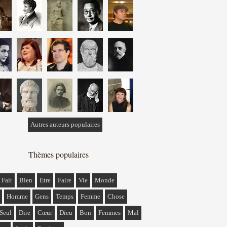
Autres auteurs populaires
Thèmes populaires
Fait
Bien
Etre
Faire
Vie
Monde
Homme
Gens
Temps
Femme
Chose
Seul
Dire
Cœur
Dieu
Bon
Femmes
Mal