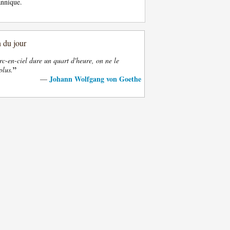
annique.
n du jour
rc-en-ciel dure un quart d'heure, on ne le
”
plus.
Johann Wolfgang von Goethe
—