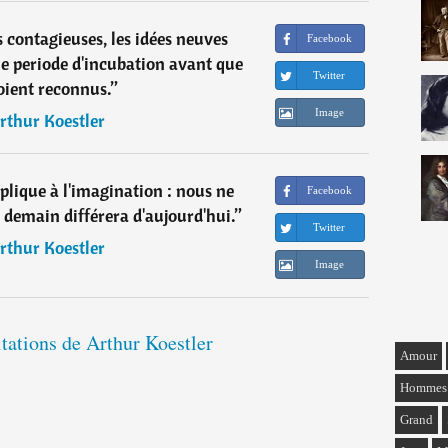
contagieuses, les idées neuves
Facebook
 periode d'incubation avant que
Twitter
soient reconnus.
”
Image
rthur Koestler
applique à l'imagination : nous ne
Facebook
 demain différera d'aujourd'hui.
”
Twitter
rthur Koestler
Image
itations de Arthur Koestler
Amour
Hommes
Grand