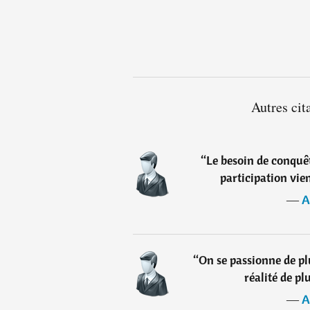
Autres cit
“
Le besoin de conquête
participation vi
―
A
“
On se passionne de pl
réalité de pl
―
A