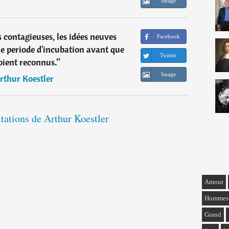
Image
contagieuses, les idées neuves
Facebook
 periode d'incubation avant que
Twitter
soient reconnus.
”
Image
rthur Koestler
itations de Arthur Koestler
Amour
Hommes
Grand