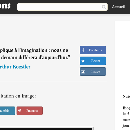
Accueil
applique à l'imagination : nous ne
Facebook
 demain différera d'aujourd'hui.
”
Twitter
rthur Koestler
Image
itation en image:
Nai
Bio
tumblr
Pinterest
le 5
mar
jour