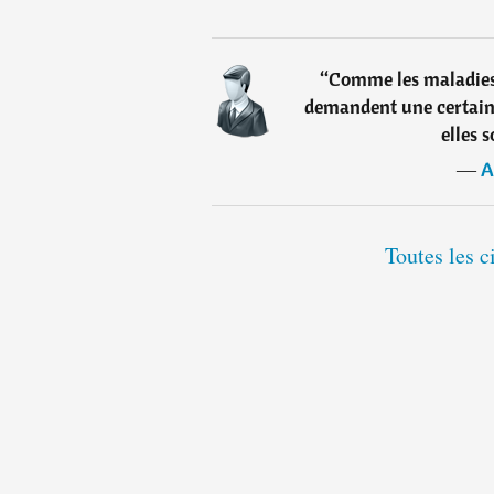
“
Comme les maladies 
demandent une certaine
elles 
―
A
Toutes les c