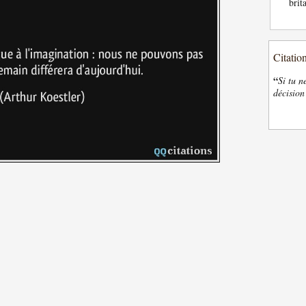
brit
Citatio
“
Si tu n
décision