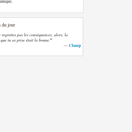
annique.
n du jour
e regrettes pas les conséquences, alors, la
”
 que tu as prise était la bonne.
Clamp
—