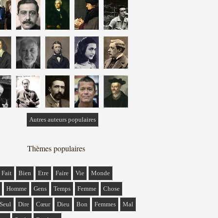
Autres auteurs populaires
Thèmes populaires
Fait
Bien
Etre
Faire
Vie
Monde
Homme
Gens
Temps
Femme
Chose
Seul
Dire
Cœur
Dieu
Bon
Femmes
Mal