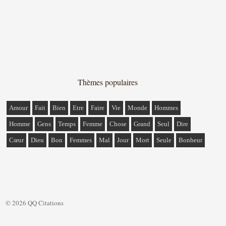
Thèmes populaires
Amour
Fait
Bien
Etre
Faire
Vie
Monde
Hommes
Homme
Gens
Temps
Femme
Chose
Grand
Seul
Dire
Cœur
Dieu
Bon
Femmes
Mal
Jour
Mort
Seule
Bonheur
© 2026 QQ Citations