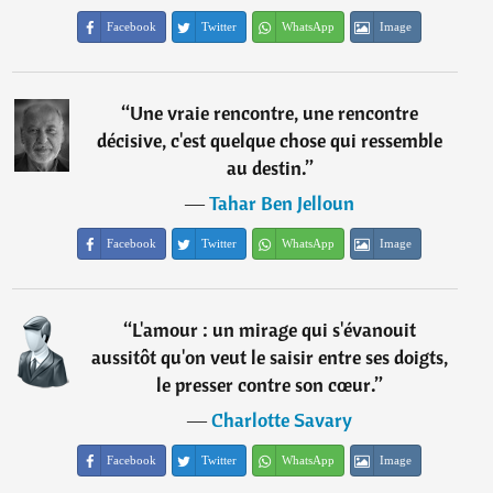
Facebook
Twitter
WhatsApp
Image
“
Une vraie rencontre, une rencontre
décisive, c'est quelque chose qui ressemble
au destin.
”
―
Tahar Ben Jelloun
Facebook
Twitter
WhatsApp
Image
“
L'amour : un mirage qui s'évanouit
aussitôt qu'on veut le saisir entre ses doigts,
le presser contre son cœur.
”
―
Charlotte Savary
Facebook
Twitter
WhatsApp
Image