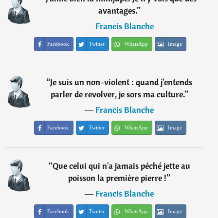
avantages.
”
―
Francis Blanche
Facebook
Twitter
WhatsApp
Image
“
Je suis un non-violent : quand j'entends
parler de revolver, je sors ma culture.
”
―
Francis Blanche
Facebook
Twitter
WhatsApp
Image
“
Que celui qui n'a jamais péché jette au
poisson la première pierre !
”
―
Francis Blanche
Facebook
Twitter
WhatsApp
Image