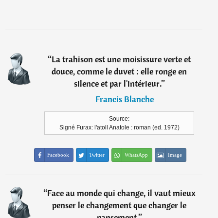
“
La trahison est une moisissure verte et
douce, comme le duvet : elle ronge en
silence et par l'intérieur.
”
―
Francis Blanche
Source:
Signé Furax: l'atoll Anatole : roman (ed. 1972)
Facebook
Twitter
WhatsApp
Image
“
Face au monde qui change, il vaut mieux
penser le changement que changer le
pansement.
”