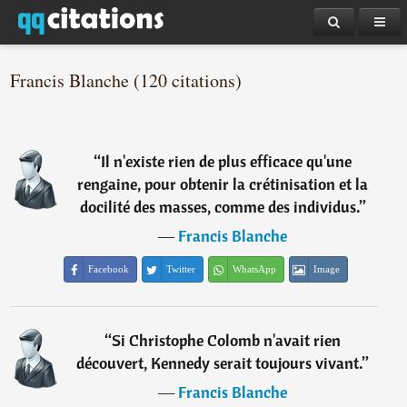
Francis Blanche (120 citations)
“
Il n'existe rien de plus efficace qu'une
rengaine, pour obtenir la crétinisation et la
docilité des masses, comme des individus.
”
―
Francis Blanche
Facebook
Twitter
WhatsApp
Image
“
Si Christophe Colomb n'avait rien
découvert, Kennedy serait toujours vivant.
”
―
Francis Blanche