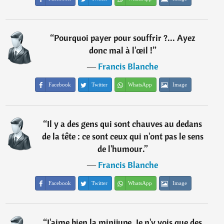
“
Pourquoi payer pour souffrir ?... Ayez
donc mal à l'œil !
”
―
Francis Blanche
Facebook
Twitter
WhatsApp
Image
“
Il y a des gens qui sont chauves au dedans
de la tête : ce sont ceux qui n'ont pas le sens
de l'humour.
”
―
Francis Blanche
Facebook
Twitter
WhatsApp
Image
“
J'aime bien la minijupe. Je n'y vois que des