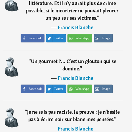
littérature. Et il n'y aurait plus de crime
possible, si le meurtrier ne pouvait pleurer
un peu sur ses victimes.
”
―
Francis Blanche
Facebook
Twitter
WhatsApp
Image
“
Un gourmet ?... C'est un glouton qui se
domine.
”
―
Francis Blanche
Facebook
Twitter
WhatsApp
Image
“
Je ne suis pas raciste, la preuve : je n'hésite
pas à écrire noir sur blanc mes pensées.
”
―
Francis Blanche