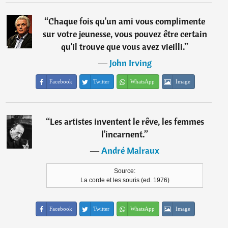
“
Chaque fois qu'un ami vous complimente
sur votre jeunesse, vous pouvez être certain
qu'il trouve que vous avez vieilli.
”
―
John Irving
Facebook
Twitter
WhatsApp
Image
“
Les artistes inventent le rêve, les femmes
l'incarnent.
”
―
André Malraux
Source:
La corde et les souris (ed. 1976)
Facebook
Twitter
WhatsApp
Image