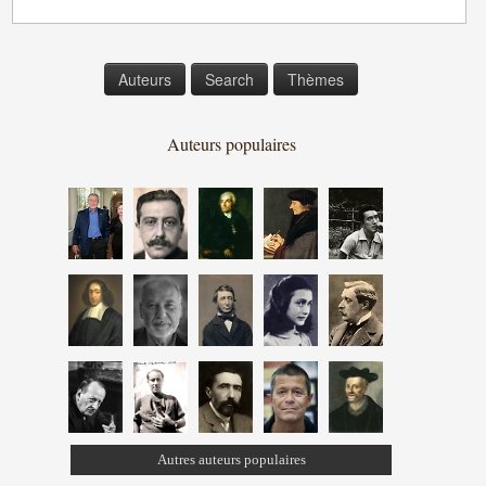
Auteurs
Search
Thèmes
Auteurs populaires
Autres auteurs populaires