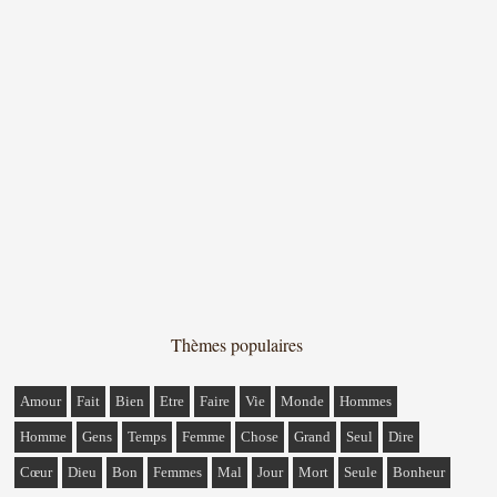
Thèmes populaires
Amour
Fait
Bien
Etre
Faire
Vie
Monde
Hommes
Homme
Gens
Temps
Femme
Chose
Grand
Seul
Dire
Cœur
Dieu
Bon
Femmes
Mal
Jour
Mort
Seule
Bonheur