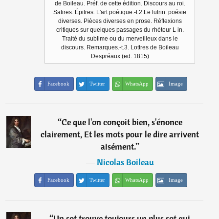
de Boileau. Préf. de cette édition. Discours au roi.
Satires. Épitres. L'art poétique.-t.2.Le lutrin. poésie
diverses. Pièces diverses en prose. Réflexions
critiques sur quelques passages du rhéteur L in.
Traité du sublime ou du merveilleux dans le
discours. Remarques.-t.3. Lottres de Boileau
Despréaux (ed. 1815)
Facebook
Twitter
WhatsApp
Image
“
Ce que l'on conçoit bien, s'énonce
clairement, Et les mots pour le dire arrivent
aisément.
”
―
Nicolas Boileau
Facebook
Twitter
WhatsApp
Image
“
Un sot trouve toujours un plus sot qui