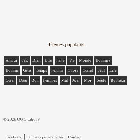
Thèmes populaires
Amour
Fait
Bien
Etre
Faire
Vie
Monde
Hommes
Homme
Gens
Temps
Femme
Chose
Grand
Seul
Dire
Cœur
Dieu
Bon
Femmes
Mal
Jour
Mort
Seule
Bonheur
© 2026 QQ Citations
Facebook
Données personnelles
Contact