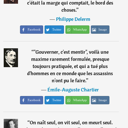
c'était la marge qui comptait, le bord des
choses.
”
―
Philippe Delerm
Facebook
Twitter
WhatsApp
Image
“
"Gouverner, c'est mentir", voilà une
maxime rarement formulée, presque
toujours pratiquée, et qui a tué plus
d'hommes en ce monde que les assassins
n'ont pu le faire.
”
―
Émile-Auguste Chartier
Facebook
Twitter
WhatsApp
Image
“
On naît seul, on vit seul, on meurt seul.