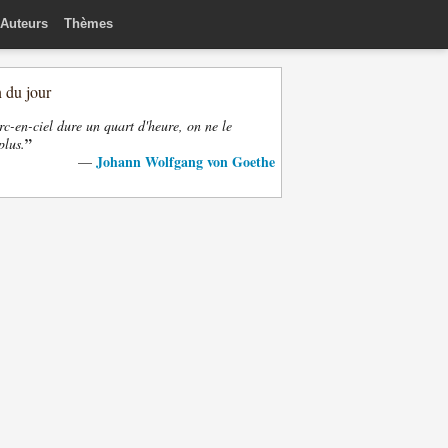
Auteurs
Thèmes
n du jour
rc-en-ciel dure un quart d'heure, on ne le
”
plus.
Johann Wolfgang von Goethe
—