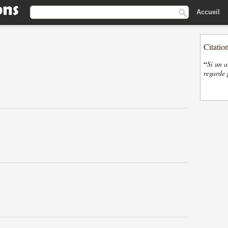
Accueil
Citatio
“
Si un a
regarde 