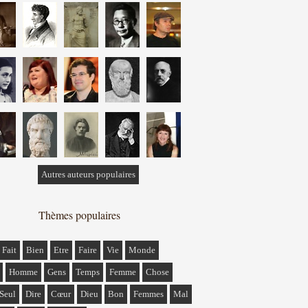
Autres auteurs populaires
Thèmes populaires
Fait
Bien
Etre
Faire
Vie
Monde
Homme
Gens
Temps
Femme
Chose
Seul
Dire
Cœur
Dieu
Bon
Femmes
Mal