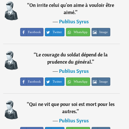
“
On irrite celui qu'on aime à vouloir être
aimé.
”
―
Publius Syrus
Facebook
Twitter
WhatsApp
Image
“
Le courage du soldat dépend de la
prudence du général.
”
―
Publius Syrus
Facebook
Twitter
WhatsApp
Image
“
Qui ne vit que pour soi est mort pour les
autres.
”
―
Publius Syrus