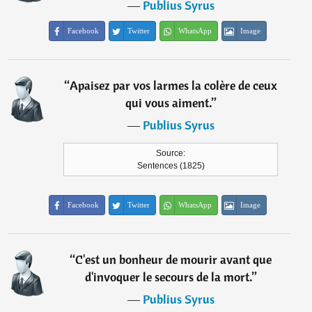
―
Publius Syrus
Facebook
Twitter
WhatsApp
Image
“
Apaisez par vos larmes la colère de ceux
qui vous aiment.
”
―
Publius Syrus
Source:
Sentences (1825)
Facebook
Twitter
WhatsApp
Image
“
C'est un bonheur de mourir avant que
d'invoquer le secours de la mort.
”
―
Publius Syrus