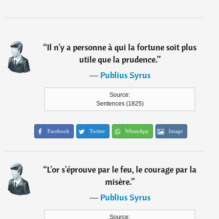
“
Il n'y a personne à qui la fortune soit plus
utile que la prudence.
”
―
Publius Syrus
Source:
Sentences (1825)
Facebook
Twitter
WhatsApp
Image
“
L'or s'éprouve par le feu, le courage par la
misère.
”
―
Publius Syrus
Source: