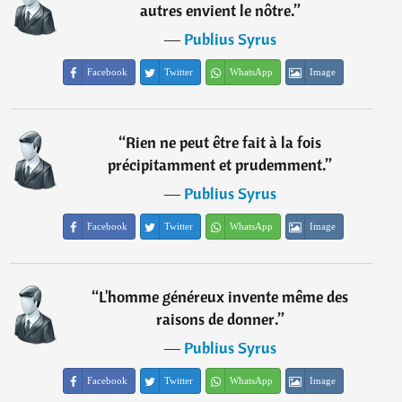
autres envient le nôtre.
”
―
Publius Syrus
Facebook
Twitter
WhatsApp
Image
“
Rien ne peut être fait à la fois
précipitamment et prudemment.
”
―
Publius Syrus
Facebook
Twitter
WhatsApp
Image
“
L'homme généreux invente même des
raisons de donner.
”
―
Publius Syrus
Facebook
Twitter
WhatsApp
Image