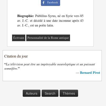
Facebook
Biographie:
Publilius Syrus, né en Syrie vers 85
av. J.-C. et décédé à une date inconnue après 43
av. J.-C., est un poète latin.
Écrivain
Personnalité de la Rome antique
Citation du jour
“
La télévision peut être un impitoyable neuroleptique et un puissant
”
somnifère.
Bernard Pivot
—
Auteurs
Search
Thèmes