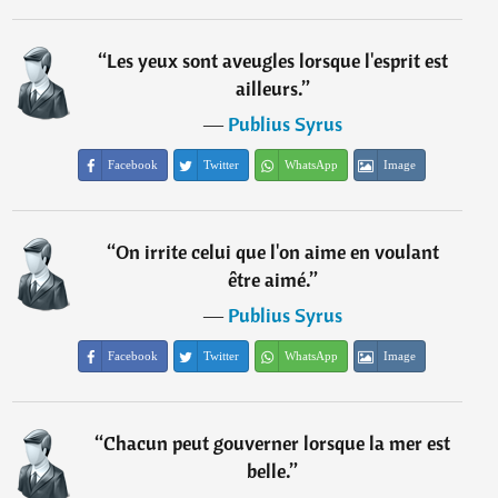
“
Les yeux sont aveugles lorsque l'esprit est
ailleurs.
”
―
Publius Syrus
Facebook
Twitter
WhatsApp
Image
“
On irrite celui que l'on aime en voulant
être aimé.
”
―
Publius Syrus
Facebook
Twitter
WhatsApp
Image
“
Chacun peut gouverner lorsque la mer est
belle.
”