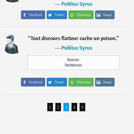
―
Publius Syrus
Facebook
Twitter
WhatsApp
Image
“
Tout discours flatteur cache un poison.
”
―
Publius Syrus
Source:
Sentences
Facebook
Twitter
WhatsApp
Image
1
2
3
4
5