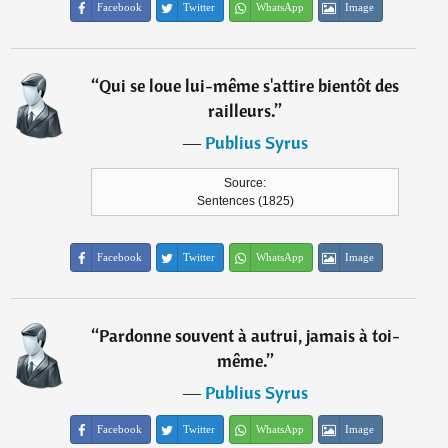
Facebook
Twitter
WhatsApp
Image
“
Qui se loue lui-même s'attire bientôt des
railleurs.
”
―
Publius Syrus
Source:
Sentences (1825)
Facebook
Twitter
WhatsApp
Image
“
Pardonne souvent à autrui, jamais à toi-
même.
”
―
Publius Syrus
Facebook
Twitter
WhatsApp
Image