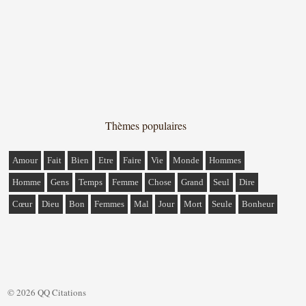
Thèmes populaires
Amour
Fait
Bien
Etre
Faire
Vie
Monde
Hommes
Homme
Gens
Temps
Femme
Chose
Grand
Seul
Dire
Cœur
Dieu
Bon
Femmes
Mal
Jour
Mort
Seule
Bonheur
© 2026 QQ Citations