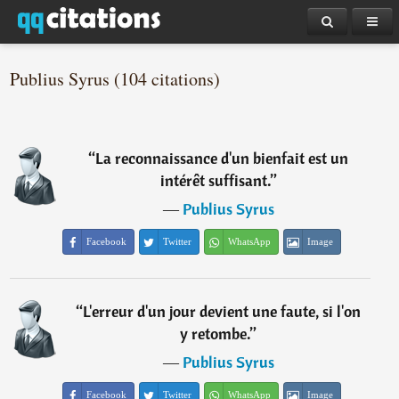
Publius Syrus (104 citations)
“
La reconnaissance d'un bienfait est un
intérêt suffisant.
”
―
Publius Syrus
Facebook
Twitter
WhatsApp
Image
“
L'erreur d'un jour devient une faute, si l'on
y retombe.
”
―
Publius Syrus
Facebook
Twitter
WhatsApp
Image