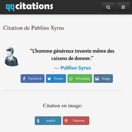
Citation de Publius Syrus
“
L'homme généreux invente même des
raisons de donner.
”
―
Publius Syrus
Facebook
Twitter
WhatsApp
Image
Citation en image:
tumblr
Pinterest