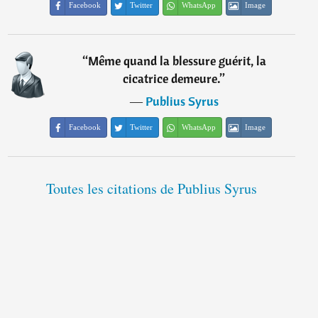
Facebook
Twitter
WhatsApp
Image
“
Même quand la blessure guérit, la
cicatrice demeure.
”
―
Publius Syrus
Facebook
Twitter
WhatsApp
Image
Toutes les citations de Publius Syrus