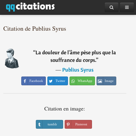
Citation de Publius Syrus
“
La douleur de l'âme pèse plus que la
souffrance du corps.
”
―
Publius Syrus
Facebook
Twitter
WhatsApp
Image
Citation en image:
tumblr
Pinterest