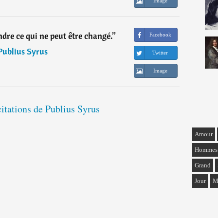
Image
ndre ce qui ne peut être changé.
”
Facebook
Publius Syrus
Twitter
Image
citations de Publius Syrus
Amour
Hommes
Grand
Jour
M