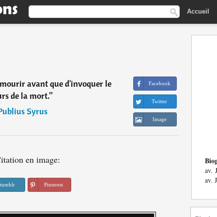
Accueil
 mourir avant que d'invoquer le
Facebook
rs de la mort.
”
Twitter
Publius Syrus
Image
itation en image:
Bio
av. 
av. 
tumblr
Pinterest