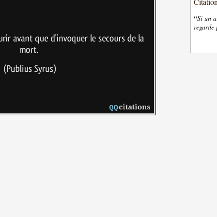
Citatio
“
Si un a
regarde 