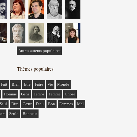
Autres auteurs populaires
Thèmes populaires
Fait
Bien
Etre
Faire
Vie
Monde
Homme
Gens
Temps
Femme
Chose
Seul
Dire
Cœur
Dieu
Bon
Femmes
Mal
ort
Seule
Bonheur