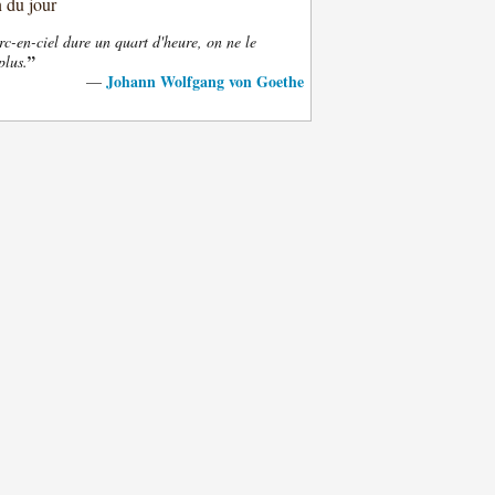
n du jour
rc-en-ciel dure un quart d'heure, on ne le
”
plus.
Johann Wolfgang von Goethe
—