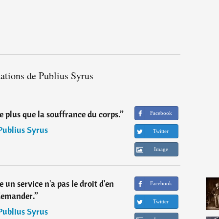
tations de Publius Syrus
e plus que la souffrance du corps.
”
Facebook
Publius Syrus
Twitter
Image
e un service n'a pas le droit d'en
Facebook
demander.
”
Twitter
Publius Syrus