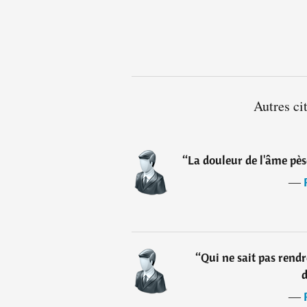
Autres ci
“
La douleur de l'âme pès
―
“
Qui ne sait pas rendr
―