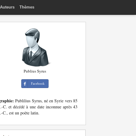
Auteurs
Thèmes
Publius Syrus
Facebook
graphie:
Publilius Syrus, né en Syrie vers 85
J.-C. et décédé à une date inconnue après 43
J.-C., est un poète latin.