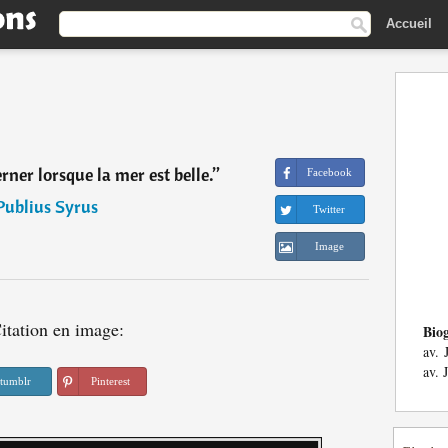
Accueil
ner lorsque la mer est belle.
”
Facebook
Publius Syrus
Twitter
Image
itation en image:
Bio
av. 
av. 
tumblr
Pinterest