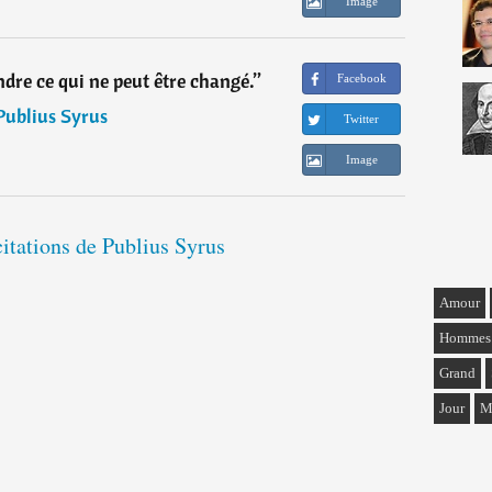
Image
ndre ce qui ne peut être changé.
”
Facebook
Publius Syrus
Twitter
Image
citations de Publius Syrus
Amour
Hommes
Grand
Jour
M