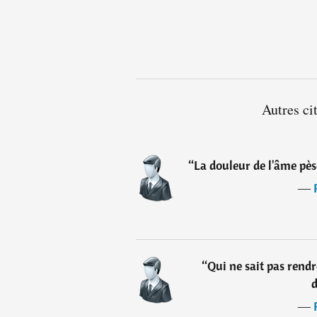
Autres ci
“
La douleur de l'âme pès
―
“
Qui ne sait pas rendr
―