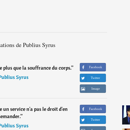
tations de Publius Syrus
e plus que la souffrance du corps.
”
Facebook
Publius Syrus
Twitter
Image
e un service n'a pas le droit d'en
Facebook
demander.
”
Twitter
Publius Syrus