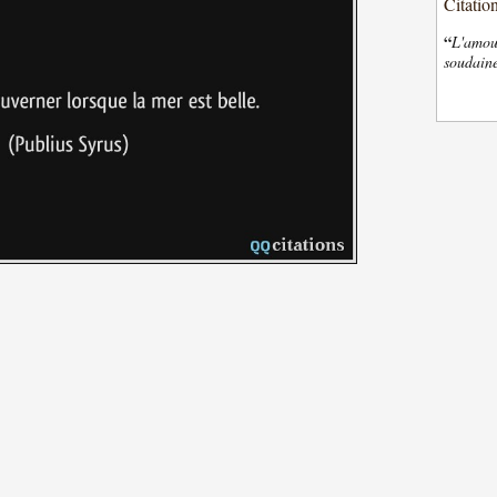
Citatio
“
L'amour
soudaine