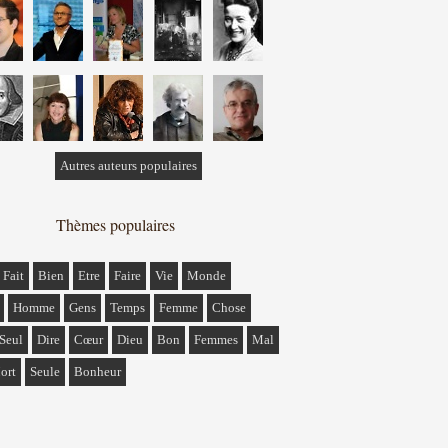
Autres auteurs populaires
Thèmes populaires
Fait
Bien
Etre
Faire
Vie
Monde
Homme
Gens
Temps
Femme
Chose
Seul
Dire
Cœur
Dieu
Bon
Femmes
Mal
ort
Seule
Bonheur