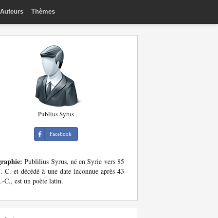
Auteurs
Thèmes
Publius Syrus
Facebook
graphie:
Publilius Syrus, né en Syrie vers 85
J.-C. et décédé à une date inconnue après 43
J.-C., est un poète latin.