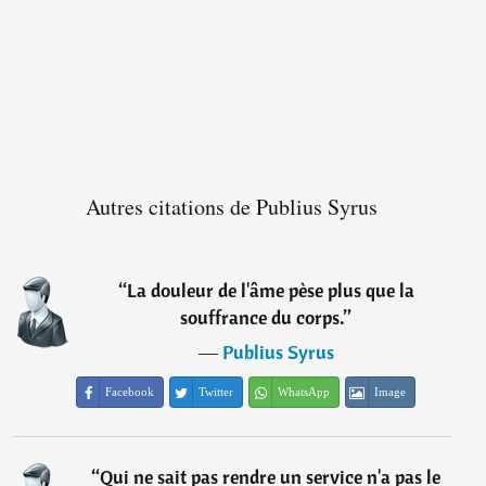
Autres citations de Publius Syrus
“
La douleur de l'âme pèse plus que la
souffrance du corps.
”
―
Publius Syrus
Facebook
Twitter
WhatsApp
Image
“
Qui ne sait pas rendre un service n'a pas le