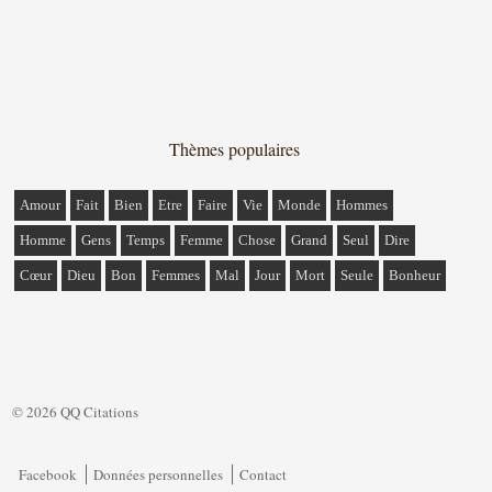
Thèmes populaires
Amour
Fait
Bien
Etre
Faire
Vie
Monde
Hommes
Homme
Gens
Temps
Femme
Chose
Grand
Seul
Dire
Cœur
Dieu
Bon
Femmes
Mal
Jour
Mort
Seule
Bonheur
© 2026 QQ Citations
Facebook
Données personnelles
Contact