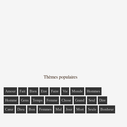
Thèmes populaires
Amour
Fait
Bien
Etre
Faire
Vie
Monde
Hommes
Homme
Gens
Temps
Femme
Chose
Grand
Seul
Dire
Cœur
Dieu
Bon
Femmes
Mal
Jour
Mort
Seule
Bonheur