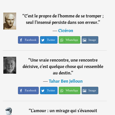
“
C'est le propre de l'homme de se tromper ;
seul l'insensé persiste dans son erreur.
”
―
Cicéron
Facebook
Twitter
WhatsApp
Image
“
Une vraie rencontre, une rencontre
décisive, c'est quelque chose qui ressemble
au destin.
”
―
Tahar Ben Jelloun
Facebook
Twitter
WhatsApp
Image
“
L'amour : un mirage qui s'évanouit