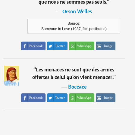
que nous ne sommes pas seuls.
”
―
Orson Welles
Source:
Someone to Love (1987, film posthume)
Facebook
Twitter
WhatsApp
Image
“
Les menaces ne sont que des armes
offertes à celui qu'on vient menacer.
”
―
Boccace
Facebook
Twitter
WhatsApp
Image