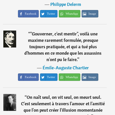
―
Philippe Delerm
Facebook
Twitter
WhatsApp
Image
“
"Gouverner, c'est mentir", voilà une
maxime rarement formulée, presque
toujours pratiquée, et qui a tué plus
d'hommes en ce monde que les assassins
n'ont pu le faire.
”
―
Émile-Auguste Chartier
Facebook
Twitter
WhatsApp
Image
“
On naît seul, on vit seul, on meurt seul.
C'est seulement à travers l'amour et l'amitié
que l'on peut créer l'illusion momentanée