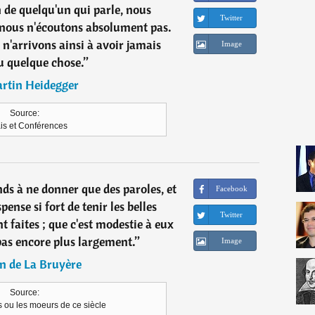
 de quelqu'un qui parle, nous
Twitter
 nous n'écoutons absolument pas.
n'arrivons ainsi à avoir jamais
Image
 quelque chose.
”
rtin Heidegger
Source:
is et Conférences
nds à ne donner que des paroles, et
Facebook
pense si fort de tenir les belles
Twitter
t faites ; que c'est modestie à eux
pas encore plus largement.
”
Image
n de La Bruyère
Source:
 ou les moeurs de ce siècle