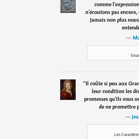
comme l'expression
n'écoutons pas encore,
Jamais non plus nous 
entendu
―
Ma
Essa
“
Il coûte si peu aux Gra
leur condition les dis
promesses qu'ils vous on
de ne promettre 
―
Jea
Les Caractères