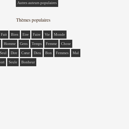
Autres auteurs populaires
Thèmes populaires
Fait
Bien
Etre
Faire
Vie
Monde
Homme
Gens
Temps
Femme
Chose
Seul
Dire
Cœur
Dieu
Bon
Femmes
Mal
ort
Seule
Bonheur