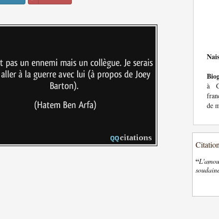
Nai
Bio
à C
fran
de m
Citatio
“
L'amour
soudaine