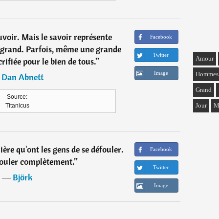
ouvoir. Mais le savoir représente
Facebook
p grand. Parfois, même une grande
Twitter
Amour
crifiée pour le bien de tous.
”
Image
Hommes
―
Dan Abnett
Grand
Source:
Jour
M
Titanicus
ière qu'ont les gens de se défouler.
Facebook
aouler complètement.
”
Twitter
―
Björk
Image