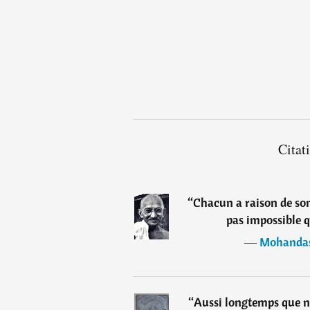
Citat
“
Chacun a raison de son 
pas impossible q
―
Mohanda
“
Aussi longtemps que n