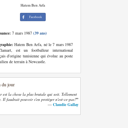
Hatem Ben Arfa
Facebook
ssance:
(39 ans)
7 mars 1987
graphie:
Hatem Ben Arfa, né le 7 mars 1987
lamart, est un footballeur international
çais d'origine tunisienne qui évolue au poste
ilieu de terrain à Newcastle.
n du jour
 est la chose la plus brutale qui soit. Tellement
”
. Il faudrait pouvoir s'en protéger n'est-ce-pas?
Claudie Gallay
—