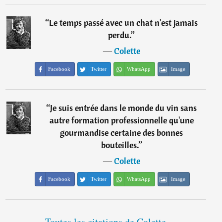
“
Le temps passé avec un chat n'est jamais
perdu.
”
―
Colette
Facebook
Twitter
WhatsApp
Image
“
Je suis entrée dans le monde du vin sans
autre formation professionnelle qu'une
gourmandise certaine des bonnes
bouteilles.
”
―
Colette
Facebook
Twitter
WhatsApp
Image
Toutes les citations de Colette