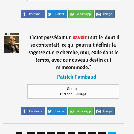
Facebook
Twitter
WhatsApp
Image
“
L'idiot possédait un
savoir
inutile, dont il
se contentait, ce qui pourrait définir la
sagesse que je cherche, moi, exilé dans le
temps, avec ce nouveau destin qui
m'incommode.
”
―
Patrick Rambaud
Source:
L'idiot du village
Facebook
Twitter
WhatsApp
Image