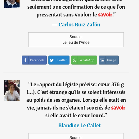
seulement une confirmation de ce que l'on
pressentait sans vouloir le
savoir
.
”
―
Carlos Ruiz Zafón
Source:
Le jeu de l'Ange
Facebook
Twitter
WhatsApp
Image
“
Le rapport du légiste précise: cœur 376 g
(...). C'est étrange qu'ils se soient intéressés
au poids de ses organes. Lorsqu'elle etait en
vie, jamais ils ne s'étaient souciés de
savoir
si elle avait le cœur lourd.
”
―
Blandine Le Callet
Source: