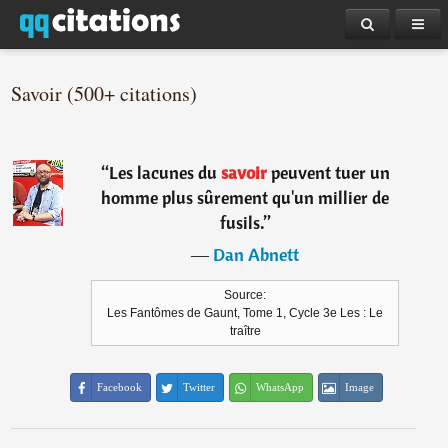
Savoir (500+ citations)
“
Les lacunes du
savoir
peuvent tuer un
homme plus sûrement qu'un millier de
fusils.
”
―
Dan Abnett
Source:
Les Fantômes de Gaunt, Tome 1, Cycle 3e Les : Le
traître
Facebook
Twitter
WhatsApp
Image