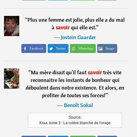
“
Plus une femme est jolie, plus elle a du mal
à
savoir
qui elle est.
”
―
Jostein Gaarder
Facebook
Twitter
WhatsApp
Image
“
Ma mère disait qu'il faut
savoir
très vite
reconnaitre les instants de bonheur qui
déboulent dans notre existence. Et alors, en
profiter de toutes ses forces!
”
―
Benoît Sokal
Source:
Kraa, tome 3 : La colère blanche de l'orage