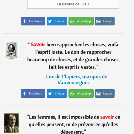
La Ballade de Lila K
Facebook
Twitter
WhatsApp
Image
“
Savoir
bien rapprocher les choses, voilà
l'esprit juste. Le don de rapprocher
beaucoup de choses, et de grandes choses,
fait les esprits vastes.
”
―
Luc de Clapiers, marquis de
Vauvenargues
Facebook
Twitter
WhatsApp
Image
“
Les femmes, il est impossible de
savoir
ce
qu'elles pensent, ni de prévoir ce qu'elles
dépensent.
”