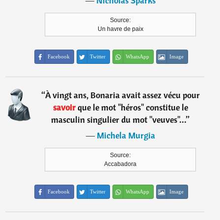
―
Nicholas Sparks
Source:
Un havre de paix
Facebook
Twitter
WhatsApp
Image
“
À vingt ans, Bonaria avait assez vécu pour
savoir
que le mot "héros" constitue le
masculin singulier du mot "veuves"...
”
―
Michela Murgia
Source:
Accabadora
Facebook
Twitter
WhatsApp
Image