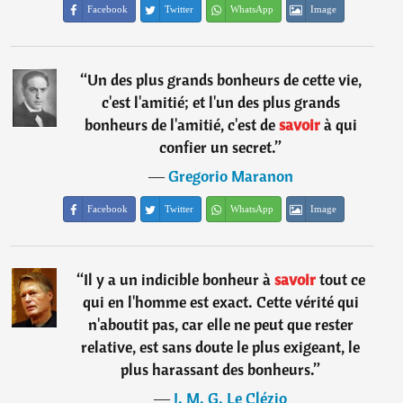
Facebook
Twitter
WhatsApp
Image
“
Un des plus grands bonheurs de cette vie,
c'est l'amitié; et l'un des plus grands
bonheurs de l'amitié, c'est de
savoir
à qui
confier un secret.
”
―
Gregorio Maranon
Facebook
Twitter
WhatsApp
Image
“
Il y a un indicible bonheur à
savoir
tout ce
qui en l'homme est exact. Cette vérité qui
n'aboutit pas, car elle ne peut que rester
relative, est sans doute le plus exigeant, le
plus harassant des bonheurs.
”
―
J. M. G. Le Clézio