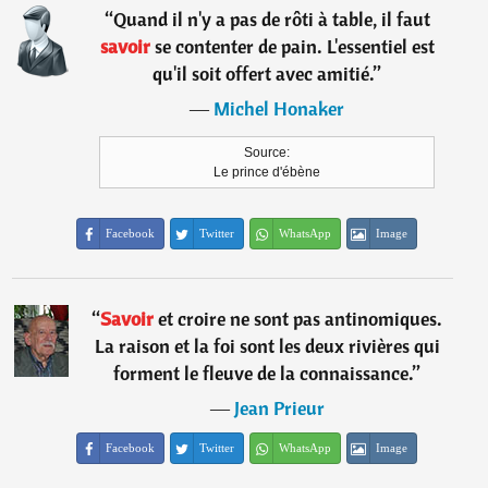
“
Quand il n'y a pas de rôti à table, il faut
savoir
se contenter de pain. L'essentiel est
qu'il soit offert avec amitié.
”
―
Michel Honaker
Source:
Le prince d'ébène
Facebook
Twitter
WhatsApp
Image
“
Savoir
et croire ne sont pas antinomiques.
La raison et la foi sont les deux rivières qui
forment le fleuve de la connaissance.
”
―
Jean Prieur
Facebook
Twitter
WhatsApp
Image