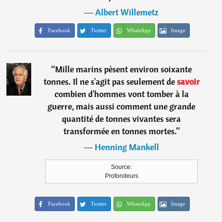
―
Albert Willemetz
Facebook
Twitter
WhatsApp
Image
“
Mille marins pèsent environ soixante
tonnes. Il ne s'agit pas seulement de
savoir
combien d'hommes vont tomber à la
guerre, mais aussi comment une grande
quantité de tonnes vivantes sera
transformée en tonnes mortes.
”
―
Henning Mankell
Source:
Profondeurs
Facebook
Twitter
WhatsApp
Image