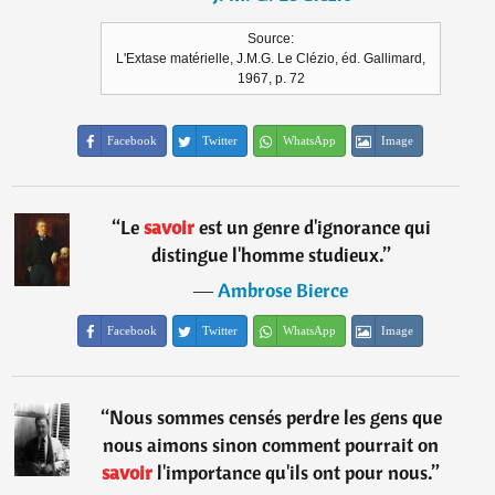
Source:
L'Extase matérielle, J.M.G. Le Clézio, éd. Gallimard,
1967, p. 72
Facebook
Twitter
WhatsApp
Image
“
Le
savoir
est un genre d'ignorance qui
distingue l'homme studieux.
”
―
Ambrose Bierce
Facebook
Twitter
WhatsApp
Image
“
Nous sommes censés perdre les gens que
nous aimons sinon comment pourrait on
savoir
l'importance qu'ils ont pour nous.
”