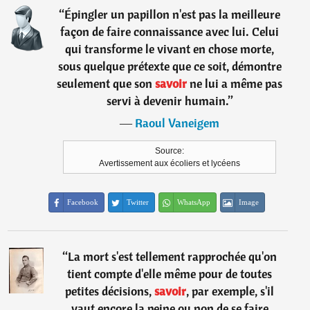
“
Épingler un papillon n'est pas la meilleure
façon de faire connaissance avec lui. Celui
qui transforme le vivant en chose morte,
sous quelque prétexte que ce soit, démontre
seulement que son
savoir
ne lui a même pas
servi à devenir humain.
”
―
Raoul Vaneigem
Source:
Avertissement aux écoliers et lycéens
Facebook
Twitter
WhatsApp
Image
“
La mort s'est tellement rapprochée qu'on
tient compte d'elle même pour de toutes
petites décisions,
savoir
, par exemple, s'il
vaut encore la peine ou non de se faire