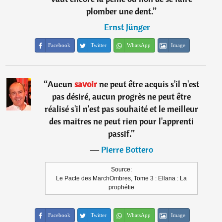
plomber une dent.
”
―
Ernst Jünger
Facebook
Twitter
WhatsApp
Image
“
Aucun
savoir
ne peut être acquis s'il n'est
pas désiré, aucun progrès ne peut être
réalisé s'il n'est pas souhaité et le meilleur
des maitres ne peut rien pour l'apprenti
passif.
”
―
Pierre Bottero
Source:
Le Pacte des MarchOmbres, Tome 3 : Ellana : La
prophétie
Facebook
Twitter
WhatsApp
Image