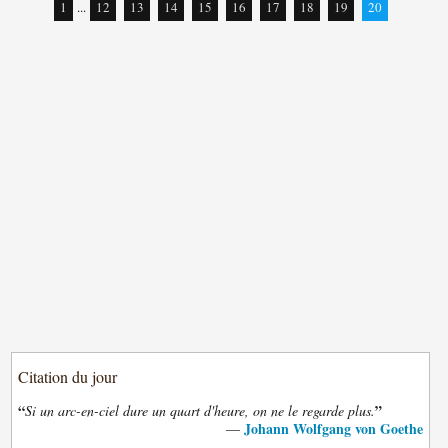
1
...
12
13
14
15
16
17
18
19
20
Citation du jour
“
”
Si un arc-en-ciel dure un quart d'heure, on ne le regarde plus.
Johann Wolfgang von Goethe
—