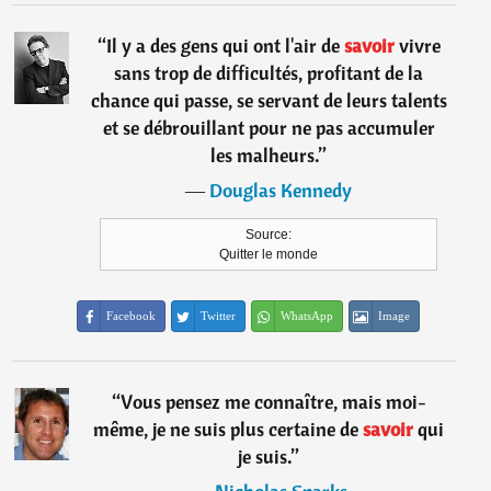
“
Il y a des gens qui ont l'air de
savoir
vivre
sans trop de difficultés, profitant de la
chance qui passe, se servant de leurs talents
et se débrouillant pour ne pas accumuler
les malheurs.
”
―
Douglas Kennedy
Source:
Quitter le monde
Facebook
Twitter
WhatsApp
Image
“
Vous pensez me connaître, mais moi-
même, je ne suis plus certaine de
savoir
qui
je suis.
”