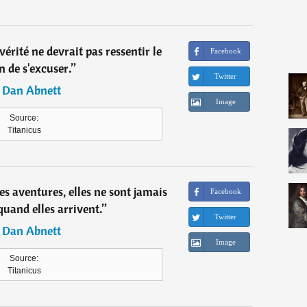
érité ne devrait pas ressentir le
Facebook
n de s'excuser.
”
Twitter
―
Dan Abnett
Image
Source:
Titanicus
es aventures, elles ne sont jamais
Facebook
uand elles arrivent.
”
Twitter
―
Dan Abnett
Image
Source:
Titanicus