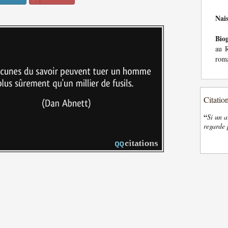
Nai
Bio
au R
roma
Citatio
“
Si un a
regarde 