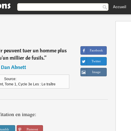
Accueil
ir peuvent tuer un homme plus
Facebook
un millier de fusils.
”
Twitter
―
Dan Abnett
Image
Source:
, Tome 1, Cycle 3e Les : Le traître
itation en image:
tumblr
Pinterest