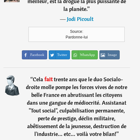
meilleur, est la drogue la plus puissante de
la planète.
”
―
Jodi Picoult
Source:
Pardonne-lui
Facebook
Twitter
WhatsApp
Image
“
Cela
fait
trente ans que le duo Socialo-
droite molle pompe les forces vives de notre
belle France en abrutissant les citoyens
dans une gangue de médiocrité. Assistanat
"Tout social", culpabilisation permanente,
perte de prestige, déclin militaire,
abêtissement de la jeunesse, destruction de
l'industrie... etc... voilà votre bilan!
”