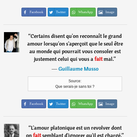
Facebook
Twitter
WhatsApp
Image
“
Certains disent qu'on reconnaît le grand
amour lorsqu'on s'aperçoit que le seul être
au monde qui pourrait vous consoler est
justement celui qui vous a
fait
mal.
”
―
Guillaume Musso
Source:
Que serais-je sans toi ?
Facebook
Twitter
WhatsApp
Image
“
L'amour platonique est un revolver dont
on
fait
semblant d'ignorer qu'il est chargé.
”