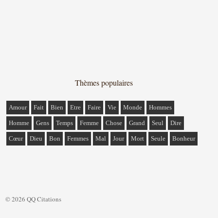
Thèmes populaires
Amour
Fait
Bien
Etre
Faire
Vie
Monde
Hommes
Homme
Gens
Temps
Femme
Chose
Grand
Seul
Dire
Cœur
Dieu
Bon
Femmes
Mal
Jour
Mort
Seule
Bonheur
© 2026 QQ Citations