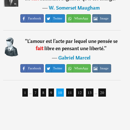
―
W. Somerset Maugham
Facebook
Twitter
WhatsApp
Image
“
L'amour est l'acte par lequel une pensée se
fait
libre en pensant une liberté.
”
―
Gabriel Marcel
Facebook
Twitter
WhatsApp
Image
1
...
7
8
9
10
11
12
13
...
20