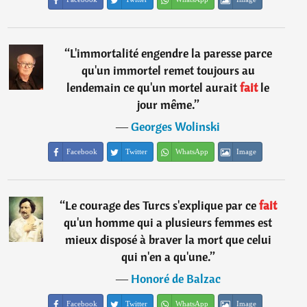
“
L'immortalité engendre la paresse parce
qu'un immortel remet toujours au
lendemain ce qu'un mortel aurait
fait
le
jour même.
”
―
Georges Wolinski
Facebook
Twitter
WhatsApp
Image
“
Le courage des Turcs s'explique par ce
fait
qu'un homme qui a plusieurs femmes est
mieux disposé à braver la mort que celui
qui n'en a qu'une.
”
―
Honoré de Balzac
Facebook
Twitter
WhatsApp
Image