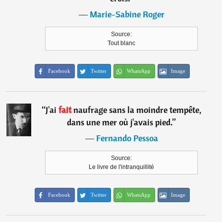
―
Marie-Sabine Roger
Source:
Tout blanc
Facebook
Twitter
WhatsApp
Image
“
J'ai
fait
naufrage sans la moindre tempête,
dans une mer où j'avais pied.
”
―
Fernando Pessoa
Source:
Le livre de l'intranquillité
Facebook
Twitter
WhatsApp
Image