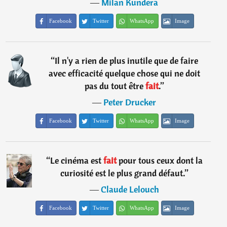
―
Milan Kundera
Facebook
Twitter
WhatsApp
Image
“
Il n'y a rien de plus inutile que de faire
avec efficacité quelque chose qui ne doit
pas du tout être
fait
.
”
―
Peter Drucker
Facebook
Twitter
WhatsApp
Image
“
Le cinéma est
fait
pour tous ceux dont la
curiosité est le plus grand défaut.
”
―
Claude Lelouch
Facebook
Twitter
WhatsApp
Image