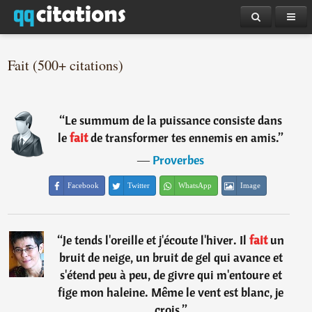
Fait (500+ citations)
“
Le summum de la puissance consiste dans
le
fait
de transformer tes ennemis en amis.
”
―
Proverbes
Facebook
Twitter
WhatsApp
Image
“
Je tends l'oreille et j'écoute l'hiver. Il
fait
un
bruit de neige, un bruit de gel qui avance et
s'étend peu à peu, de givre qui m'entoure et
fige mon haleine. Même le vent est blanc, je
crois.
”