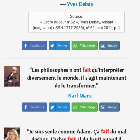
―
Yves Debay
Source:
« Ordre du jour n°62 », Yves Debay, Assaut
(magazine) (ISSN 1777-2958), nº 62, mai 2011, p. 1
Facebook
Twitter
WhatsApp
Image
“
Les philosophes n'ont
fait
qu'interpréter
diversement le monde, il s'agit maintenant
de le transformer.
”
―
Karl Marx
Facebook
Twitter
WhatsApp
Image
“
Je suis seule comme Adam. Ça
fait
du mal
dedans. L'arbre
fait
-il du bruit quand il