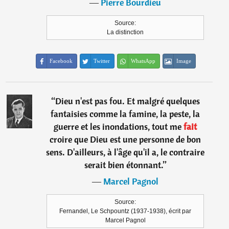
―
Pierre Bourdieu
Source:
La distinction
Facebook
Twitter
WhatsApp
Image
“
Dieu n'est pas fou. Et malgré quelques
fantaisies comme la famine, la peste, la
guerre et les inondations, tout me
fait
croire que Dieu est une personne de bon
sens. D'ailleurs, à l'âge qu'il a, le contraire
serait bien étonnant.
”
―
Marcel Pagnol
Source:
Fernandel, Le Schpountz (1937-1938), écrit par
Marcel Pagnol