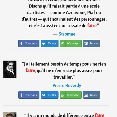
Disons qu'il faisait partie d'une école
d'artistes — comme Aznavour, Piaf ou
d'autres — qui incarnaient des personnages,
et c'est aussi ce que j'essaie de
faire
.
”
―
Stromae
Facebook
Twitter
WhatsApp
Image
“
J'ai tellement besoin de temps pour ne rien
faire
, qu'il ne m'en reste plus assez pour
travailler.
”
―
Pierre Reverdy
Facebook
Twitter
WhatsApp
Image
“
Il y a un monde de différence entre
faire