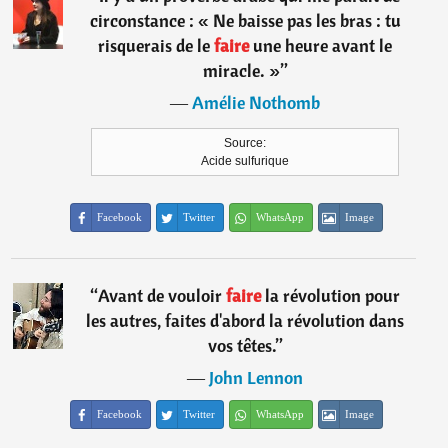
circonstance : « Ne baisse pas les bras : tu
risquerais de le
faire
une heure avant le
miracle. »
”
―
Amélie Nothomb
Source:
Acide sulfurique
Facebook
Twitter
WhatsApp
Image
“
Avant de vouloir
faire
la révolution pour
les autres, faites d'abord la révolution dans
vos têtes.
”
―
John Lennon
Facebook
Twitter
WhatsApp
Image