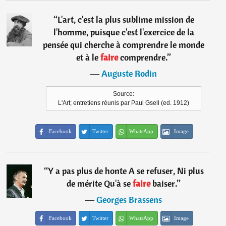
“
L'art, c'est la plus sublime mission de
l'homme, puisque c'est l'exercice de la
pensée qui cherche à comprendre le monde
et à le
faire
comprendre.
”
―
Auguste Rodin
Source:
L'Art; entretiens réunis par Paul Gsell (ed. 1912)
Facebook
Twitter
WhatsApp
Image
“
Y a pas plus de honte A se refuser, Ni plus
de mérite Qu'à se
faire
baiser.
”
―
Georges Brassens
Facebook
Twitter
WhatsApp
Image