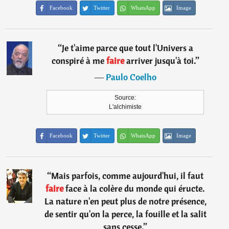
Facebook
Twitter
WhatsApp
Image
“
Je t'aime parce que tout l'Univers a
conspiré à me
faire
arriver jusqu'à toi.
”
―
Paulo Coelho
Source:
L'alchimiste
Facebook
Twitter
WhatsApp
Image
“
Mais parfois, comme aujourd'hui, il faut
faire
face à la colère du monde qui éructe.
La nature n'en peut plus de notre présence,
de sentir qu'on la perce, la fouille et la salit
sans cesse.
”