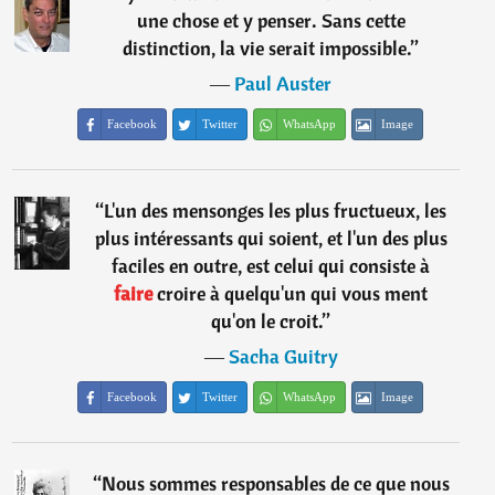
une chose et y penser. Sans cette
distinction, la vie serait impossible.
”
―
Paul Auster
Facebook
Twitter
WhatsApp
Image
“
L'un des mensonges les plus fructueux, les
plus intéressants qui soient, et l'un des plus
faciles en outre, est celui qui consiste à
faire
croire à quelqu'un qui vous ment
qu'on le croit.
”
―
Sacha Guitry
Facebook
Twitter
WhatsApp
Image
“
Nous sommes responsables de ce que nous