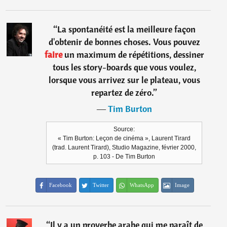
“
La spontanéité est la meilleure façon
d'obtenir de bonnes choses. Vous pouvez
faire
un maximum de répétitions, dessiner
tous les story-boards que vous voulez,
lorsque vous arrivez sur le plateau, vous
repartez de zéro.
”
―
Tim Burton
Source:
« Tim Burton: Leçon de cinéma », Laurent Tirard
(trad. Laurent Tirard), Studio Magazine, février 2000,
p. 103 - De Tim Burton
Facebook
Twitter
WhatsApp
Image
“
Il y a un proverbe arabe qui me paraît de