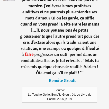
mordre. J'enlèverais mes prothèses
auditives et ne pourrais plus entendre ses
mots d'amour (si on les garde, ça siffle
quand on vous prend la tête entre les mains
[...]), nous pousserions de petits
gloussements que l'autre prendrait pour des
cris d'extase alors qu'ils traduiraient une
sciatique, une crampe ou quelque difficulté
à
faire
progresser un outil périmé dans un
conduit désaffecté. Je lui crierais : " Mais tu
m'as mis quelque chose de rouillé, Adrien !
Ôte-moi ça, s'il te plaît ! "
”
―
Benoîte Groult
Source:
La Touche étoile, Benoîte Groult, éd. Le Livre de
Poche, 2006, p. 29