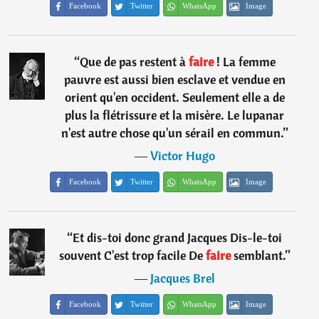
Facebook
Twitter
WhatsApp
Image
“
Que de pas restent à
faire
! La femme
pauvre est aussi bien esclave et vendue en
orient qu'en occident. Seulement elle a de
plus la flétrissure et la misère. Le lupanar
n'est autre chose qu'un sérail en commun.
”
―
Victor Hugo
Facebook
Twitter
WhatsApp
Image
“
Et dis-toi donc grand Jacques Dis-le-toi
souvent C'est trop facile De
faire
semblant.
”
―
Jacques Brel
Facebook
Twitter
WhatsApp
Image