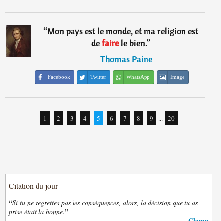
“
Mon pays est le monde, et ma religion est
de
faire
le bien.
”
―
Thomas Paine
Facebook
Twitter
WhatsApp
Image
1
2
3
4
5
6
7
8
9
...
20
Citation du jour
“
Si tu ne regrettes pas les conséquences, alors, la décision que tu as
”
prise était la bonne.
Clamp
—