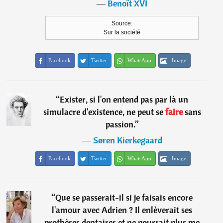
―
Benoît XVI
Source:
Sur la société
Facebook
Twitter
WhatsApp
Image
“
Exister, si l'on entend pas par là un
simulacre d'existence, ne peut se
faire
sans
passion.
”
―
Søren Kierkegaard
Facebook
Twitter
WhatsApp
Image
“
Que se passerait-il si je faisais encore
l'amour avec Adrien ? Il enlèverait ses
prothèses dentaires et ne pourrait plus me