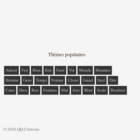
Thèmes populaires
Amour
Fait
Bien
Etre
Faire
Vie
Monde
Hommes
Homme
Gens
Temps
Femme
Chose
Grand
Seul
Dire
Cœur
Dieu
Bon
Femmes
Mal
Jour
Mort
Seule
Bonheur
© 2026 QQ Citations