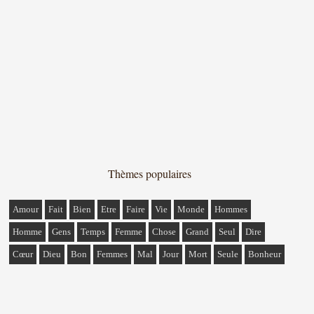
Thèmes populaires
Amour
Fait
Bien
Etre
Faire
Vie
Monde
Hommes
Homme
Gens
Temps
Femme
Chose
Grand
Seul
Dire
Cœur
Dieu
Bon
Femmes
Mal
Jour
Mort
Seule
Bonheur