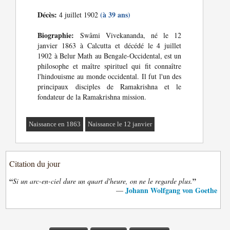
Décès:
(à 39 ans)
4 juillet 1902
Biographie:
Swâmi Vivekananda, né le 12
janvier 1863 à Calcutta et décédé le 4 juillet
1902 à Belur Math au Bengale-Occidental, est un
philosophe et maître spirituel qui fit connaître
l'hindouisme au monde occidental. Il fut l'un des
principaux disciples de Ramakrishna et le
fondateur de la Ramakrishna mission.
Naissance en 1863
Naissance le 12 janvier
Citation du jour
“
”
Si un arc-en-ciel dure un quart d'heure, on ne le regarde plus.
Johann Wolfgang von Goethe
—