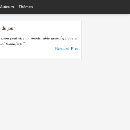
Auteurs
Thèmes
n du jour
vision peut être un impitoyable neuroleptique et
”
ant somnifère.
Bernard Pivot
—