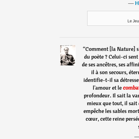
―
H
Le Jeu
“
Comment [la Nature] s'i
du poète ? Celui-ci sent
de ses ancêtres, ses affin
il à son secours, éte
identifie-t-il sa détress
l'amour et le
comba
profondeur. Il sait la va
mieux que tout, il sait 
empêche les sables morte
cœur, cette reine persé