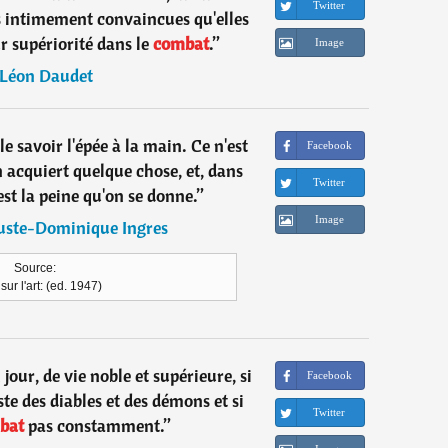
Twitter
rs intimement convaincues qu'elles
ur supériorité dans le
combat
.
”
Image
Léon Daudet
 le savoir l'épée à la main. Ce n'est
Facebook
 acquiert quelque chose, et, dans
Twitter
'est la peine qu'on se donne.
”
Image
ste-Dominique Ingres
Source:
 sur l'art: (ed. 1947)
n jour, de vie noble et supérieure, si
Facebook
iste des diables et des démons et si
Twitter
bat
pas constamment.
”