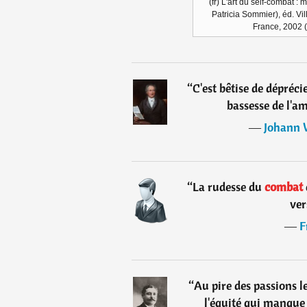
(fr) L'art du self-combat :
Patricia Sommier), éd. Vi
France, 2002 
“
C'est bêtise de dépréc
bassesse de l'am
―
Johann 
“
La rudesse du
combat
ver
―
F
“
Au pire des passions 
l'équité qui manque