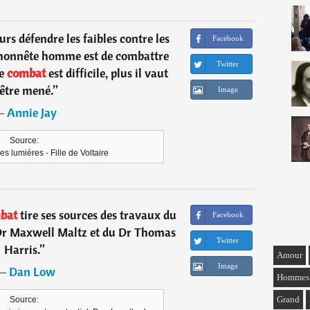
urs défendre les faibles contre les
Facebook
n honnête homme est de combattre
Twitter
ce
combat
est difficile, plus il vaut
'être mené.
”
Image
―
Annie Jay
Source:
s lumières - Fille de Voltaire
bat
tire ses sources des travaux du
Facebook
 Dr Maxwell Maltz et du Dr Thomas
Twitter
Harris.
”
Amour
Image
―
Dan Low
Hommes
Grand
Source: