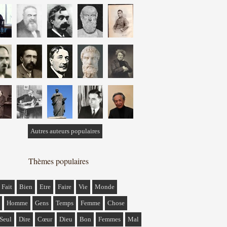
Autres auteurs populaires
Thèmes populaires
Fait
Bien
Etre
Faire
Vie
Monde
Homme
Gens
Temps
Femme
Chose
Seul
Dire
Cœur
Dieu
Bon
Femmes
Mal