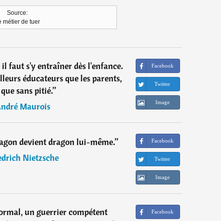
Source:
 métier de tuer
 il faut s'y entraîner dès l'enfance.
Facebook
leurs éducateurs que les parents,
Twitter
que sans pitié.
”
Image
ndré Maurois
ragon devient dragon lui-même.
”
Facebook
edrich Nietzsche
Twitter
Image
rmal, un guerrier compétent
Facebook