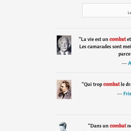
Le
“
La vie est un
combat
et
Les camarades sont meil
parce 
―
A
“
Qui trop
combat
le d
―
Fri
“
Dans un
combat
no