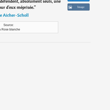
, défendent, absolument seuls, une
our d'eux méprisée.
”
Image
e Aicher-Scholl
Source:
a Rose blanche