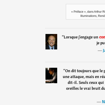
« Préface », dans Arthur 
Illuminations, René
“
Lorsque j'engage un
co
je pu
―
J
“
On dit toujours que le p
une attaque, mais en réa
dit-il. Seuls ceux qui
oreilles le vrai bruit 
―
N