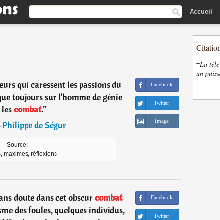
Accueil
Citatio
“
La télé
un puiss
teurs qui caressent les passions du
Facebook
que toujours sur l'homme de génie
Twitter
 les
combat
.
”
Image
-Philippe de Ségur
Source:
, maximes, réflexions
sans doute dans cet obscur
combat
Facebook
sme des foules, quelques individus,
Twitter