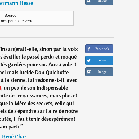
Image
ermann Hesse
Source:
 des perles de verre
nsurgerait-elle, sinon par la voix
Facebook
 s'éveiller le passé perdu et moqué
Twitter
ités gardées pour soi. Aussi vole-t-
rnel mais lucide Don Quichotte,
Image
e à la sienne, lui redonne-t-il, avec
t
, un peu de son indispensable
nité des renaissances, mais plus et
que la Mère des secrets, celle qui
ls de s'épandre sur l'aire de notre
cutée, il faut tenir désespérément
son parti.
”
―
René Char