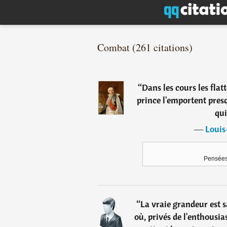
Combat (261 citations)
“
Dans les cours les flat
prince l'emportent pres
qui
―
Louis
Pensées
“
La vraie grandeur est 
où, privés de l'enthousia