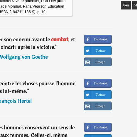
 maximisez votre potentiel, Dan Low (trad.
Jour
M
llage Mondial, Paris/Pearson Education
(ISBN 2-84211-186-9), p. 10
ier son ennemi avant le
combat
, et
Facebook
oindrir après la victoire.
”
Twitter
Wolfgang von Goethe
Image
contre les choses pousse l'homme
Facebook
s lui-même.
”
Twitter
rançois Hertel
Image
les hommes conservent un sens de
Facebook
 aux femmes. Celles-ci, même