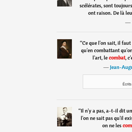
scélérates, sont toujou
ont raison. De là le
―
“
Ce que l'on sait, il faut
qu'en combattant qu'on
l'art, le
combat
, c
―
Jean-Augu
Écrits
“
Il n'y a pas, a-t-il dit u
l'on ne sait pas qu'il ex
on ne les
com