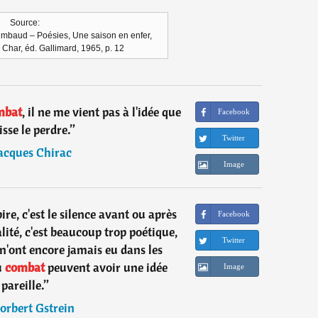
Source:
Rimbaud – Poésies, Une saison en enfer,
 Char, éd. Gallimard, 1965, p. 12
mbat
, il ne me vient pas à l'idée que
Facebook
isse le perdre.
”
Twitter
acques Chirac
Image
ire, c'est le silence avant ou après
Facebook
lité, c'est beaucoup trop poétique,
Twitter
 n'ont encore jamais eu dans les
du
combat
peuvent avoir une idée
Image
pareille.
”
orbert Gstrein